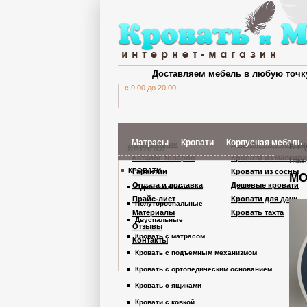
Доставляем мебель в любую точк
c 9:00 до 20:00
Матрасы
Кровати
Корпусная мебель
О компании
Деревянные кроват
Вы з
КАТАЛОГ
Каталог товаров
Кровати из массива
Глав
КРОВАТИ
Гарантии
Кровати из сосны
МО
Шкафы Кардинал
Оплата и доставка
Дешевые кровати
Односпальные
Прайс-лист
Кровати для дачи
Полутороспальные
Материалы
Кровать тахта
Шкафы из дерев
Двуспальные
Отзывы
Кровать с матрасом
Контакты
Кровать с подъемным механизмом
Комоды
Кровать с ортопедическим основанием
Кровать с ящиками
Тумбы
Кровати с ковкой