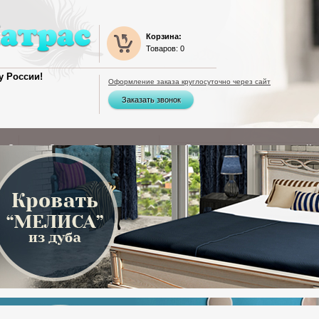
Корзина:
Товаров: 0
у России!
Оформление заказа круглосуточно через сайт
Заказать звонок
Столы
Стулья
Оплата и доставка
Гарантии
Информация
Ко
и
Мягкие матрасы
Матрасы средней жесткости
Отзывы
Жесткие матрасы
Кухонные столы
Стулья из дерева
Кокосовые матрасы
Материалы для матрасов
Правила выбора матраса
а
Журнальные столы
Табуреты из дерева
Матрасы от
Производство матрасов
производителя
Письменные столы