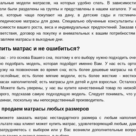
кальные модели матрасов, на которых удобно спать. В зависимости
ели были разделены на группы и представлены в нашем каталоге. У н
ке, которые чаще покупают на дачу, в детские сады и гостинич
опедические матрасы для дома. Специально обученные консультанты 
исимости вашего роста, веса и индивидуальных предпочтений. Заказав 
тветствия, договор на покупку и внимательных к вашим потребностя
тавляем матрасы в выходные дни.
пить матрас и не ошибиться?
рас - это основа Вашего сна, поэтому к его выбору нужно подходить оч
но подобрать модель, которая подойдет именно Вам. У нас есть орт
рузку на позвоночник во время сна; есть более дешевые матрасы на б
гослойные; есть более мягкие модели, есть более жесткие - жестк
расах наполнителей; есть матрасы для детей и для взрослых. Осталос
 Можете быть уверены, у нас вы купите качественный товар по низкой
орого, подсказав самую подходящую модель. Следует понимать, что у
азинах, поскольку мы непосредственный производитель.
 продаем матрасы любых размеров
можете заказать матрас нестандартного размера с любым наполнит
ультате наш клиент может купить матрас, удовлетворяющий любым, да
затрудняетесь с выбором или у Вас возникли дополнительные вопр
сультацию и окажут помощь в выборе.