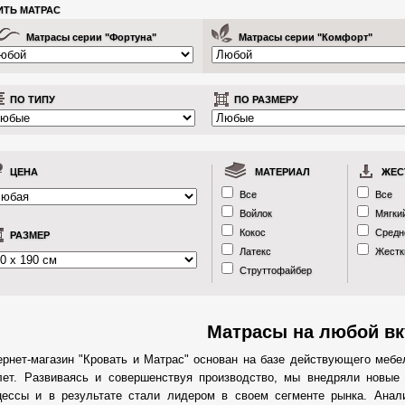
ИТЬ МАТРАС
Матрасы серии "Фортуна"
Матрасы серии "Комфорт"
ПО ТИПУ
ПО РАЗМЕРУ
ЦЕНА
МАТЕРИАЛ
ЖЕС
Все
Все
Войлок
Мягки
Кокос
Средн
РАЗМЕР
Латекс
Жестк
Струттофайбер
Матрасы на любой вк
ернет-магазин "Кровать и Матрас" основан на базе действующего меб
лет. Развиваясь и совершенствуя производство, мы внедряли новые 
цессы и в результате стали лидером в своем сегменте рынка. Анал