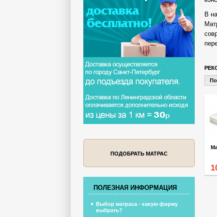
В н
Мат
сов
пере
РЕК
По
ПОДОБРАТЬ МАТРАС
1
ПОЛЕЗНАЯ ИНФОРМАЦИЯ
Выбор матраса - какую фирму
выбрать?