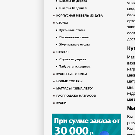
Шкафы из дерева
уни
Шкафы Кардинал
мод
бло
КОРПУСНАЯ МЕБЕЛЬ ИЗ ДУБА
орт
СТОЛЫ
зав
Кухонные столы
соо
Письменные столы
дос
Журнальные столы
Ку
СТУЛЬЯ
Мат
Стулья из дерева
важ
Табуреты из дерева
наг
КУХОННЫЕ УГОЛКИ
мно
мат
НОВЫЕ ТОВАРЫ
мы.
МАТРАСЫ "ЗИМА-ЛЕТО"
нед
РАСПРОДАЖА МАТРАСОВ
маг
КУХНИ
Мы
Вы 
рез
Вы 
кон