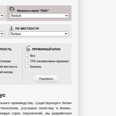
Матрасы серии "Лайт"
ПО ЖЕСТКОСТИ
ТКОСТЬ
ПРУЖИННЫЙ БЛОК
Все
й матрас
TFK (независимые пружины)
ей жесткости
Боннель
ий матрас
ус
ельного производства, существующего более
технологии, улучшали логистику и бизнес-
изируя спрос покупателей, мы разработали