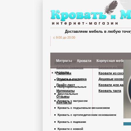
Доставляем мебель в любую точк
c 9:00 до 20:00
Матрасы
Кровати
Корпусная мебель
О компании
Деревянные кроват
КАТАЛОГ
Каталог товаров
Кровати из массива
КРОВАТИ
Гарантии
Кровати из сосны
Шкафы Кардинал
Оплата и доставка
Дешевые кровати
Односпальные
Прайс-лист
Кровати для дачи
Полутороспальные
Материалы
Кровать тахта
Шкафы из дерев
Двуспальные
Отзывы
Кровать с матрасом
Контакты
Кровать с подъемным механизмом
Комоды
Кровать с ортопедическим основанием
Кровать с ящиками
Тумбы
Кровати с ковкой