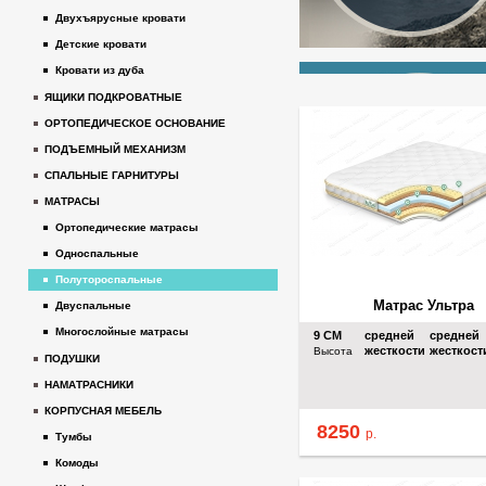
Двухъярусные кровати
Детские кровати
Кровати из дуба
ЯЩИКИ ПОДКРОВАТНЫЕ
ОРТОПЕДИЧЕСКОЕ ОСНОВАНИЕ
ПОДЪЕМНЫЙ МЕХАНИЗМ
СПАЛЬНЫЕ ГАРНИТУРЫ
МАТРАСЫ
Ортопедические матрасы
Односпальные
Полутороспальные
Матрас Ультра
Двуспальные
Многослойные матрасы
9
СМ
средней
средней
жесткости
жесткост
Высота
ПОДУШКИ
НАМАТРАСНИКИ
КОРПУСНАЯ МЕБЕЛЬ
8250
р.
Тумбы
Комоды