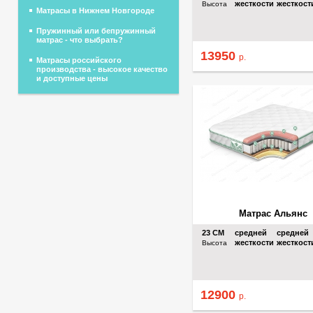
жесткости
жесткост
Высота
Матрасы в Нижнем Новгороде
Пружинный или бепружинный
матрас - что выбрать?
13950
р.
Матрасы российского
производства - высокое качество
и доступные цены
Матрас Альянс
23
СМ
средней
средней
жесткости
жесткост
Высота
12900
р.