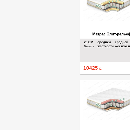
Матрас Элит-релье
23
СМ
средней
средней
жесткости
жесткост
Высота
10425
р.