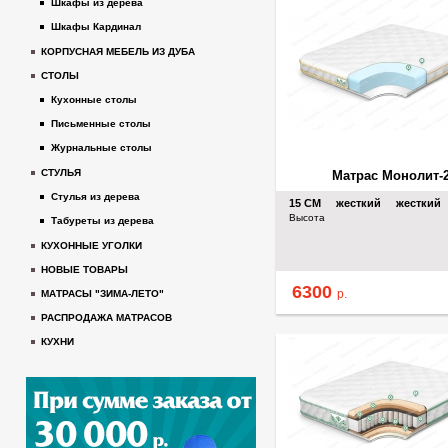
Шкафы из дерева
Шкафы Кардинал
КОРПУСНАЯ МЕБЕЛЬ ИЗ ДУБА
СТОЛЫ
Кухонные столы
Письменные столы
Журнальные столы
СТУЛЬЯ
Матрас Монолит-
Стулья из дерева
15
СМ
жесткий
жесткий
Высота
Табуреты из дерева
КУХОННЫЕ УГОЛКИ
НОВЫЕ ТОВАРЫ
6300
р.
МАТРАСЫ "ЗИМА-ЛЕТО"
РАСПРОДАЖА МАТРАСОВ
КУХНИ