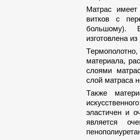
Матрас имеет
витков с пер
большому). 
изготовлена из
Термополотно,
материала, ра
слоями матрас
слой матраса н
Также матер
искусственн
эластичен и о
является оч
пенополиурета