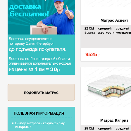
Матрас Аспект
22
СМ
средней
средней
жесткости
жесткост
Высота
9525
р.
ПОДОБРАТЬ МАТРАС
ПОЛЕЗНАЯ ИНФОРМАЦИЯ
Матрас Каприз
Выбор матраса - какую фирму
выбрать?
25
СМ
средней
средней