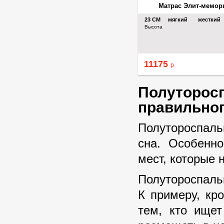
Матрас Элит-мемор
23
СМ
мягкий
жесткий
Высота
11175
р.
Полуторос
правильно
Полутороспаль
сна. Особенн
мест, которые 
Полутороспаль
К примеру, кр
тем, кто ищет