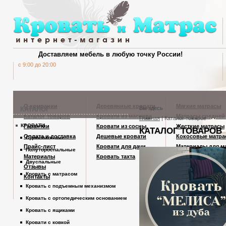
Доставляем мебель в любую точку России!
c 9:00 до 20:00
Матрасы
Кровати
Корпусная мебель
Столы
Стулья
Оп
О компании
Деревянные кровати
Мягкие матрасы
Вы здесь
КАТАЛОГ
Каталог товаров
Кровати из массива
Матрасы средней
Главная
| Каталог товаров
КРОВАТИ
Гарантии
Кровати из сосны
Жесткие матрасы
КАТАЛОГ ТОВАРОВ
Шкафы Кардинал
Кухонные столы
Стулья из
Оплата и доставка
Дешевые кровати
Кокосовые матра
Односпальные
Прайс-лист
Кровати для дачи
Материалы для м
Полутороспальные
Материалы
Кровать тахта
Правила выбора 
Шкафы из дерева
Журнальные столы
Табуреты 
Двуспальные
Отзывы
Производство ма
Кровать с матрасом
Контакты
Кровать с подъемным механизмом
Комоды
Письменные столы
Кровать с ортопедическим основанием
Кровать с ящиками
Тумбы
Кровати с ковкой