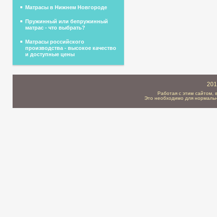
Матрасы в Нижнем Новгороде
Пружинный или бепружинный
матрас - что выбрать?
Матрасы российского
производства - высокое качество
и доступные цены
201
Работая с этим сайтом, 
Это необходимо для нормальн