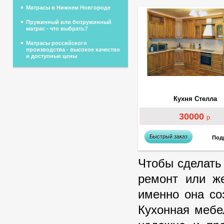
Матрасы в Нижнем Новгороде
Пружинный или бепружинный
матрас - что выбрать?
Матрасы российского
производства - высокое качество
и доступные цены
Кухня Стелла
30000
р.
Быстрый заказ
Под
Чтобы сделать
ремонт или ж
именно она со
Кухонная мебе