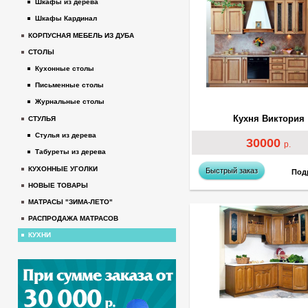
Шкафы из дерева
Шкафы Кардинал
КОРПУСНАЯ МЕБЕЛЬ ИЗ ДУБА
СТОЛЫ
Кухонные столы
Письменные столы
Журнальные столы
Кухня Виктория
СТУЛЬЯ
Стулья из дерева
30000
р.
Табуреты из дерева
КУХОННЫЕ УГОЛКИ
Быстрый заказ
Под
НОВЫЕ ТОВАРЫ
МАТРАСЫ "ЗИМА-ЛЕТО"
РАСПРОДАЖА МАТРАСОВ
КУХНИ