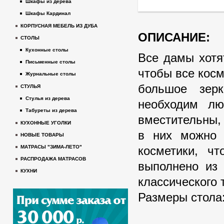
Шкафы из дерева
Шкафы Кардинал
КОРПУСНАЯ МЕБЕЛЬ ИЗ ДУБА
ОПИСАНИЕ:
СТОЛЫ
Кухонные столы
Все дамы хотя
Письменные столы
чтобы все косм
Журнальные столы
большое зер
СТУЛЬЯ
Стулья из дерева
необходим лю
Табуреты из дерева
вместительны,
КУХОННЫЕ УГОЛКИ
в них можно 
НОВЫЕ ТОВАРЫ
косметики, ч
МАТРАСЫ "ЗИМА-ЛЕТО"
РАСПРОДАЖА МАТРАСОВ
выполнено из
КУХНИ
классического 
Размеры стола: