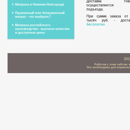
Доставка това
Матрасы в Нижнем Новгороде
осуществляется 
подъезда.
Пружинный или бепружинный
При сумме заказа о
матрас - что выбрать?
тысяч руб. - доста
бесплатно
Матрасы российского
производства - высокое качество
и доступные цены
201
Работая с этим сайтом, 
Это необходимо для нормальн