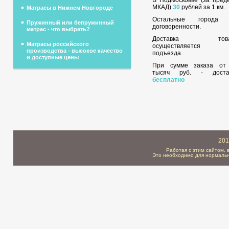
МКАД)
30
рублей за 1 км.
Матрасы в Нижнем Новгороде
Остальные города
Пружинный или бепружинный
договоренности.
матрас - что выбрать?
Доставка това
Матрасы российского
осуществляется 
производства - высокое качество
подъезда.
и доступные цены
При сумме заказа о
тысяч руб. - доста
бесплатно
201
Работая с этим сайтом, 
Это необходимо для нормальн