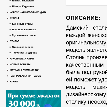
Шкафы из дерева
Шкафы Кардинал
КОРПУСНАЯ МЕБЕЛЬ ИЗ ДУБА
ОПИСАНИЕ:
СТОЛЫ
Кухонные столы
Дамский стол
Письменные столы
каждой женско
Журнальные столы
оригинальном
СТУЛЬЯ
Стулья из дерева
модель являетс
Табуреты из дерева
Столик произв
КУХОННЫЕ УГОЛКИ
качественным 
НОВЫЕ ТОВАРЫ
была под руко
МАТРАСЫ "ЗИМА-ЛЕТО"
РАСПРОДАЖА МАТРАСОВ
ей поможет уд
КУХНИ
модель маки
дизайнерском
столику необхо