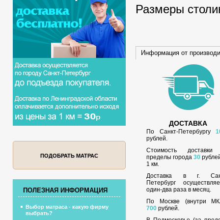
Размеры столи
Информация от производ
ДОСТАВКА
По Санкт-Петербургу
1
рублей.
Стоимость доставки
ПОДОБРАТЬ МАТРАС
пределы города
30
рублей
1 км.
Доставка в г. Сан
Петербург осуществляе
один-два раза в месяц.
ПОЛЕЗНАЯ ИНФОРМАЦИЯ
По Москве (внутри МК
Выбор матраса - какую фирму
700
рублей.
выбрать?
В Подмосковье (за пред