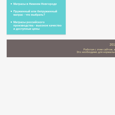
Матрасы в Нижнем Новгороде
Пружинный или бепружинный
матрас - что выбрать?
Матрасы российского
производства - высокое качество
и доступные цены
201
Работая с этим сайтом, 
Это необходимо для нормальн