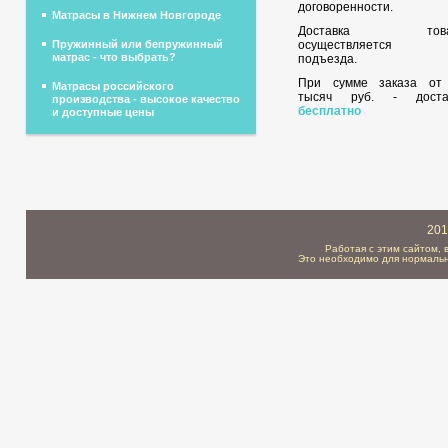
договоренности.
Матрасы в Нижнем Новгороде
Доставка това
осуществляется 
Пружинный или бепружинный
матрас - что выбрать?
подъезда.
При сумме заказа о
Матрасы российского
тысяч руб. - доста
производства - высокое качество
бесплатно
и доступные цены
201
Работая с этим сайтом, 
Это необходимо для нормальн