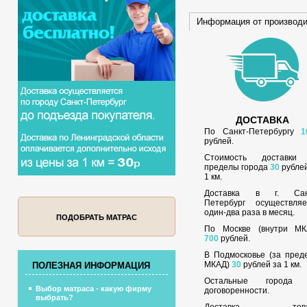
Информация от производ
ДОСТАВКА
По Санкт-Петербургу
1
рублей.
Стоимость доставки
пределы города
30
рублей
1 км.
Доставка в г. Сан
Петербург осуществляе
один-два раза в месяц.
ПОДОБРАТЬ МАТРАС
По Москве (внутри МК
700
рублей.
В Подмосковье (за пред
МКАД)
30
рублей за 1 км.
ПОЛЕЗНАЯ ИНФОРМАЦИЯ
Остальные города
Выбор матраса - какую фирму
договоренности.
выбрать?
Доставка това