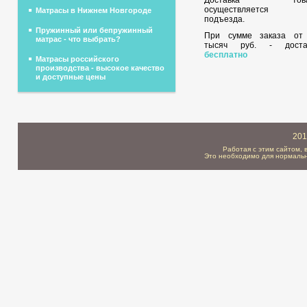
осуществляется 
Матрасы в Нижнем Новгороде
подъезда.
Пружинный или бепружинный
При сумме заказа о
матрас - что выбрать?
тысяч руб. - доста
бесплатно
Матрасы российского
производства - высокое качество
и доступные цены
201
Работая с этим сайтом, 
Это необходимо для нормальн