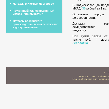
Матрасы в Нижнем Новгороде
В Подмосковье (за пред
МКАД)
30
рублей за 1 км.
Пружинный или бепружинный
матрас - что выбрать?
Остальные города
договоренности.
Матрасы российского
Доставка това
производства - высокое качество
осуществляется 
и доступные цены
подъезда.
При сумме заказа о
тысяч руб. - доста
бесплатно
201
Работая с этим сайтом, 
Это необходимо для нормальн