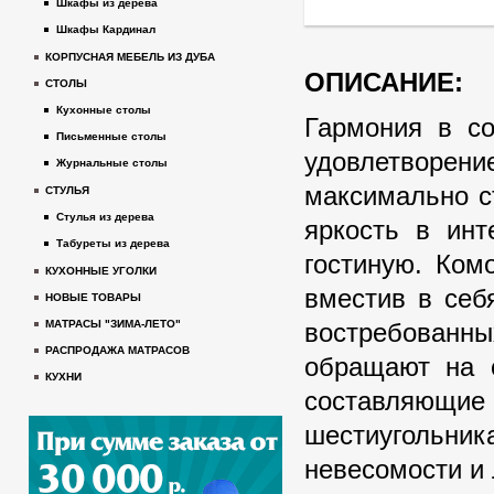
Шкафы из дерева
Шкафы Кардинал
КОРПУСНАЯ МЕБЕЛЬ ИЗ ДУБА
ОПИСАНИЕ:
СТОЛЫ
Кухонные столы
Гармония в со
Письменные столы
удовлетворени
Журнальные столы
максимально с
СТУЛЬЯ
Стулья из дерева
яркость в инт
Табуреты из дерева
гостиную. Ком
КУХОННЫЕ УГОЛКИ
вместив в себ
НОВЫЕ ТОВАРЫ
востребованн
МАТРАСЫ "ЗИМА-ЛЕТО"
РАСПРОДАЖА МАТРАСОВ
обращают на 
КУХНИ
составляющи
шестиугольни
невесомости и 