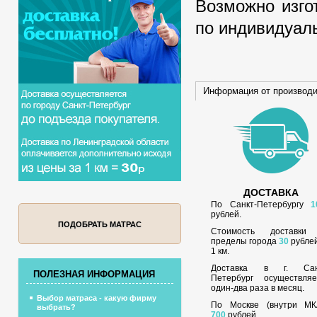
Возможно изго
по индивидуаль
Информация от производ
ДОСТАВКА
По Санкт-Петербургу
1
рублей.
ПОДОБРАТЬ МАТРАС
Стоимость доставки
пределы города
30
рублей
1 км.
Доставка в г. Сан
ПОЛЕЗНАЯ ИНФОРМАЦИЯ
Петербург осуществляе
один-два раза в месяц.
Выбор матраса - какую фирму
По Москве (внутри МК
выбрать?
700
рублей.