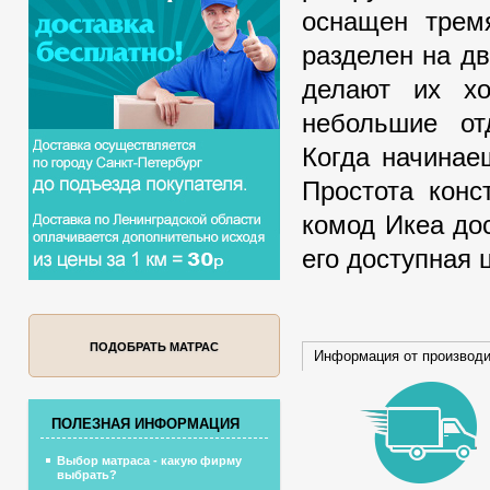
оснащен трем
разделен на д
делают их х
небольшие от
Когда начинае
Простота конс
комод Икеа до
его доступная 
ПОДОБРАТЬ МАТРАС
Информация от производ
ПОЛЕЗНАЯ ИНФОРМАЦИЯ
Выбор матраса - какую фирму
выбрать?