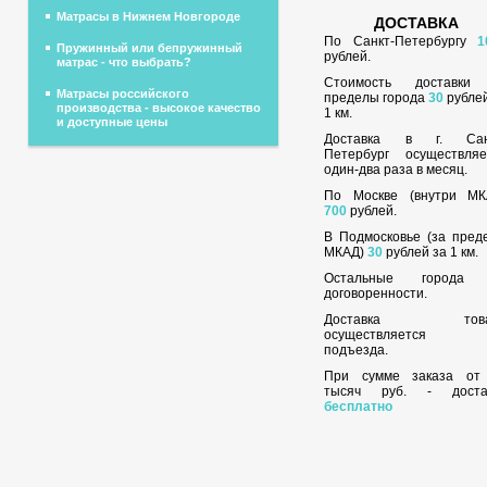
Матрасы в Нижнем Новгороде
ДОСТАВКА
По Санкт-Петербургу
1
Пружинный или бепружинный
рублей.
матрас - что выбрать?
Стоимость доставки
Матрасы российского
пределы города
30
рублей
производства - высокое качество
1 км.
и доступные цены
Доставка в г. Сан
Петербург осуществляе
один-два раза в месяц.
По Москве (внутри МК
700
рублей.
В Подмосковье (за пред
МКАД)
30
рублей за 1 км.
Остальные города
договоренности.
Доставка това
осуществляется 
подъезда.
При сумме заказа о
тысяч руб. - доста
бесплатно