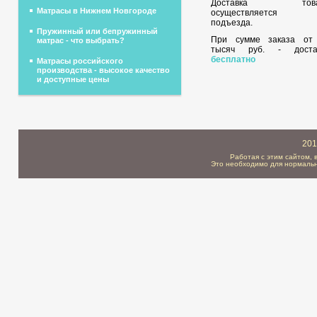
Доставка това
Матрасы в Нижнем Новгороде
осуществляется 
подъезда.
Пружинный или бепружинный
При сумме заказа о
матрас - что выбрать?
тысяч руб. - доста
бесплатно
Матрасы российского
производства - высокое качество
и доступные цены
201
Работая с этим сайтом, 
Это необходимо для нормальн