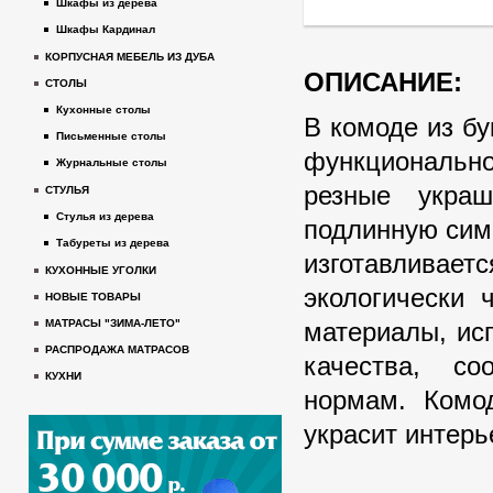
Шкафы из дерева
Шкафы Кардинал
КОРПУСНАЯ МЕБЕЛЬ ИЗ ДУБА
ОПИСАНИЕ:
СТОЛЫ
Кухонные столы
В комоде из б
Письменные столы
функциональн
Журнальные столы
резные укра
СТУЛЬЯ
Стулья из дерева
подлинную сим
Табуреты из дерева
изготавлива
КУХОННЫЕ УГОЛКИ
экологически 
НОВЫЕ ТОВАРЫ
материалы, ис
МАТРАСЫ "ЗИМА-ЛЕТО"
РАСПРОДАЖА МАТРАСОВ
качества, со
КУХНИ
нормам. Комод
украсит интерь