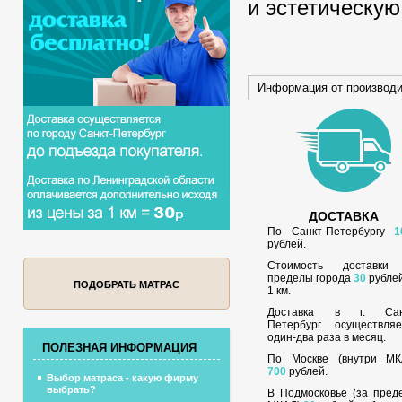
и эстетическую
Информация от производ
ДОСТАВКА
По Санкт-Петербургу
1
рублей.
Стоимость доставки
пределы города
30
рублей
ПОДОБРАТЬ МАТРАС
1 км.
Доставка в г. Сан
Петербург осуществляе
один-два раза в месяц.
ПОЛЕЗНАЯ ИНФОРМАЦИЯ
По Москве (внутри МК
700
рублей.
Выбор матраса - какую фирму
выбрать?
В Подмосковье (за пред