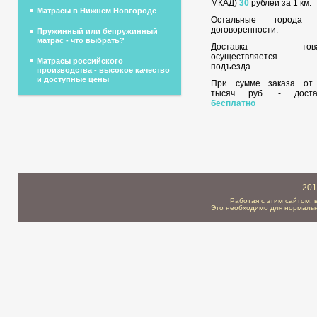
МКАД)
30
рублей за 1 км.
Матрасы в Нижнем Новгороде
Остальные города
договоренности.
Пружинный или бепружинный
матрас - что выбрать?
Доставка това
осуществляется 
Матрасы российского
подъезда.
производства - высокое качество
и доступные цены
При сумме заказа о
тысяч руб. - доста
бесплатно
201
Работая с этим сайтом, 
Это необходимо для нормальн