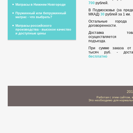
700
рублей.
Матрасы в Нижнем Новгороде
В Подмосковье (за пред
Пружинный или бепружинный
МКАД)
30
рублей за 1 км.
матрас - что выбрать?
Остальные города
договоренности.
Матрасы российского
производства - высокое качество
Доставка това
и доступные цены
осуществляется 
подъезда.
При сумме заказа о
тысяч руб. - доста
бесплатно
201
Работая с этим сайтом, 
Это необходимо для нормальн