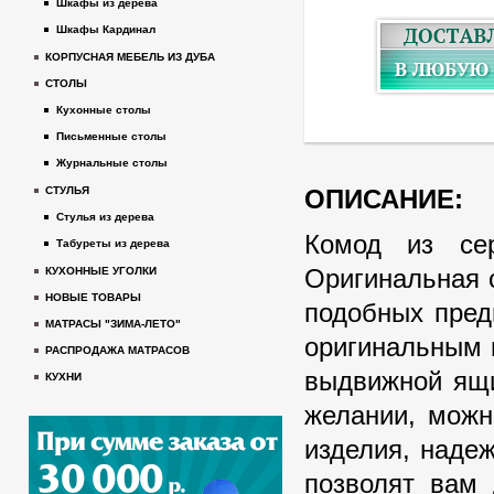
Шкафы из дерева
Шкафы Кардинал
КОРПУСНАЯ МЕБЕЛЬ ИЗ ДУБА
СТОЛЫ
Кухонные столы
Письменные столы
Журнальные столы
ОПИСАНИЕ:
СТУЛЬЯ
Стулья из дерева
Комод из се
Табуреты из дерева
Оригинальная 
КУХОННЫЕ УГОЛКИ
НОВЫЕ ТОВАРЫ
подобных пред
МАТРАСЫ "ЗИМА-ЛЕТО"
оригинальным 
РАСПРОДАЖА МАТРАСОВ
выдвижной ящи
КУХНИ
желании, можн
изделия, наде
позволят вам 