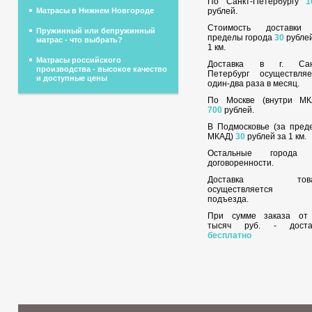
По Санкт-Петербургу
1
рублей.
Матрасы в Нижнем Новгороде
Стоимость доставки
Пружинный или бепружинный
пределы города
30
рублей
матрас - что выбрать?
1 км.
Матрасы российского
Доставка в г. Сан
производства - высокое качество
Петербург осуществляе
и доступные цены
один-два раза в месяц.
По Москве (внутри МК
700
рублей.
В Подмосковье (за пред
МКАД)
30
рублей за 1 км.
Остальные города
договоренности.
Доставка това
осуществляется 
подъезда.
При сумме заказа о
тысяч руб. - доста
бесплатно