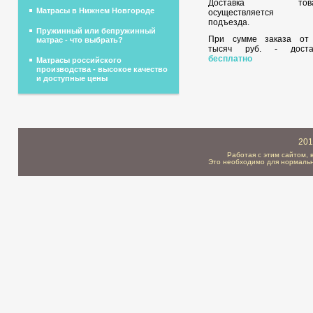
Доставка това
Матрасы в Нижнем Новгороде
осуществляется 
подъезда.
Пружинный или бепружинный
При сумме заказа о
матрас - что выбрать?
тысяч руб. - доста
бесплатно
Матрасы российского
производства - высокое качество
и доступные цены
201
Работая с этим сайтом, 
Это необходимо для нормальн