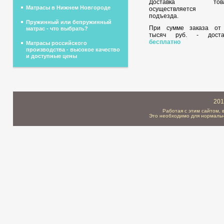
Доставка това
Матрасы в Нижнем Новгороде
осуществляется 
подъезда.
Пружинный или бепружинный
При сумме заказа о
матрас - что выбрать?
тысяч руб. - доста
бесплатно
Матрасы российского
производства - высокое качество
и доступные цены
201
Работая с этим сайтом, 
Это необходимо для нормальн