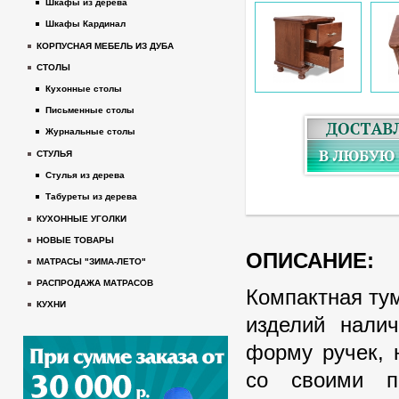
Шкафы из дерева
Шкафы Кардинал
КОРПУСНАЯ МЕБЕЛЬ ИЗ ДУБА
СТОЛЫ
Кухонные столы
Письменные столы
Журнальные столы
СТУЛЬЯ
Стулья из дерева
Табуреты из дерева
КУХОННЫЕ УГОЛКИ
НОВЫЕ ТОВАРЫ
ОПИСАНИЕ:
МАТРАСЫ "ЗИМА-ЛЕТО"
РАСПРОДАЖА МАТРАСОВ
Компактная ту
КУХНИ
изделий нали
форму ручек, 
со своими п