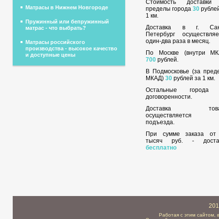
Стоимость доставки
Матрасы в Нижнем Новгороде
пределы города
30
рублей
1 км.
Пружинный или бепружинный
Доставка в г. Сан
матрас - что выбрать?
Петербург осуществляе
один-два раза в месяц.
Матрасы российского
производства - высокое качество
По Москве (внутри МК
и доступные цены
700
рублей.
В Подмосковье (за пред
МКАД)
30
рублей за 1 км.
Остальные города
договоренности.
Доставка това
осуществляется 
подъезда.
При сумме заказа о
тысяч руб. - доста
бесплатно
201
Работая с этим сайтом, 