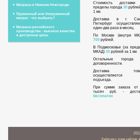
Стоимость доставки
Матрасы в Нижнем Новгороде
пределы города
30
рублей
1 км.
Пружинный или бепружинный
матрас - что выбрать?
Доставка в г. Сан
Петербург осуществляе
Матрасы российского
один-два раза в месяц.
производства - высокое качество
По Москве (внутри МК
и доступные цены
700
рублей.
В Подмосковье (за пред
МКАД)
30
рублей за 1 км.
Остальные города
договоренности.
Доставка това
осуществляется 
подъезда.
При сумме заказа о
тысяч руб. - доста
бесплатно
201
Работая с этим сайтом, 