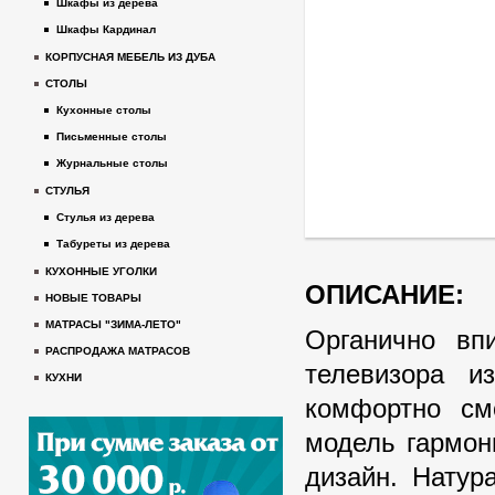
Шкафы из дерева
Шкафы Кардинал
КОРПУСНАЯ МЕБЕЛЬ ИЗ ДУБА
СТОЛЫ
Кухонные столы
Письменные столы
Журнальные столы
СТУЛЬЯ
Стулья из дерева
Табуреты из дерева
КУХОННЫЕ УГОЛКИ
ОПИСАНИЕ:
НОВЫЕ ТОВАРЫ
МАТРАСЫ "ЗИМА-ЛЕТО"
Органично вп
РАСПРОДАЖА МАТРАСОВ
телевизора и
КУХНИ
комфортно см
модель гармон
дизайн. Натур