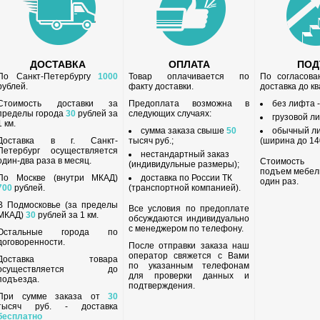
ДОСТАВКА
ОПЛАТА
ПО
По Санкт-Петербургу
1000
Товар оплачивается по
По согласов
рублей.
факту доставки.
доставка до к
Стоимость доставки за
Предоплата возможна в
без лифта 
пределы города
30
рублей за
следующих случаях:
грузовой л
1 км.
сумма заказа свыше
50
обычный л
Доставка в г. Санкт-
тысяч руб.;
(ширина до 140
Петербург осуществляется
нестандартный заказ
один-два раза в месяц.
Стоимость
(индивидульные размеры);
подъем мебел
По Москве (внутри МКАД)
доставка по России ТК
один раз.
700
рублей.
(транспортной компанией).
В Подмосковье (за пределы
Все условия по предоплате
МКАД)
30
рублей за 1 км.
обсуждаются индивидуально
с менеджером по телефону.
Остальные города по
договоренности.
После отправки заказа наш
оператор свяжется с Вами
Доставка товара
по указанным телефонам
осуществляется до
для проверки данных и
подъезда.
подтверждения.
При сумме заказа от
30
тысяч руб. - доставка
бесплатно