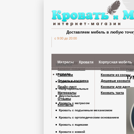
Доставляем мебель в любую точк
c 9:00 до 20:00
Матрасы
Кровати
Корпусная мебель
О компании
Деревянные кроват
Вы з
КАТАЛОГ
Каталог товаров
Кровати из массива
Глав
КРОВАТИ
Гарантии
Кровати из сосны
ТУ
Шкафы Кардинал
Оплата и доставка
Дешевые кровати
Односпальные
Прайс-лист
Кровати для дачи
Полутороспальные
Материалы
Кровать тахта
Шкафы из дерев
Двуспальные
Отзывы
Кровать с матрасом
Контакты
Кровать с подъемным механизмом
Комоды
Кровать с ортопедическим основанием
Кровать с ящиками
Тумбы
Кровати с ковкой