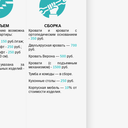
ДЪЕМ
СБОРКА
анию возможна
Кровати и кровати с
вартиры:
ортопедическим основанием
-
350
руб.
-
150
руб./этаж;
Двухъярусная кровать —
700
ифт -
250
руб.;
руб.
ифт -
250
руб
 см).
Кровать Верона —
500
руб.
Кровати (с подъемным
 указана за
механизмом) -
1500
руб.
ьных изделий -
Тумба и комоды — в сборе.
Кухонные столы —
250
руб.
Корпусная мебель —
10
% от
стоимости изделия.