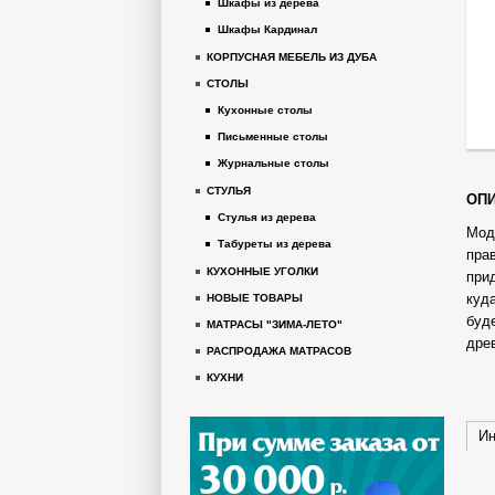
Шкафы из дерева
Шкафы Кардинал
КОРПУСНАЯ МЕБЕЛЬ ИЗ ДУБА
СТОЛЫ
Кухонные столы
Письменные столы
Журнальные столы
СТУЛЬЯ
ОПИ
Стулья из дерева
Мод
Табуреты из дерева
пра
КУХОННЫЕ УГОЛКИ
при
куд
НОВЫЕ ТОВАРЫ
буд
МАТРАСЫ "ЗИМА-ЛЕТО"
дре
РАСПРОДАЖА МАТРАСОВ
КУХНИ
Ин