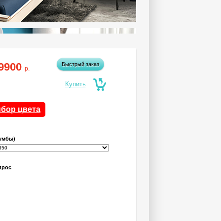
9900
Быстрый заказ
р.
бор цвета
тумбы)
прос