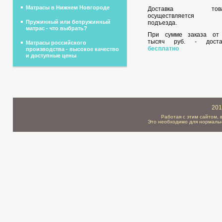
Матрасы в Нижнем Новгороде
Доставка това
осуществляется 
Пружинный или бепружинный
подъезда.
матрас - что выбрать?
При сумме заказа о
тысяч руб. - доста
Матрасы российского
бесплатно
производства - высокое качество
и доступные цены
201
Работая с этим сайтом, 
Это необходимо для нормальн