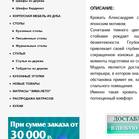
Шкафы из дерева
ОПИСАНИЕ:
Шкафы Кардинал
КОРПУСНАЯ МЕБЕЛЬ ИЗ ДУБА
Кровать Александрия 
японским мотивом.
СТОЛЫ
Сочетание темного цв
Кухонные столы
стойками рождает о
Письменные столы
безмятежности. Глуб
Журнальные столы
привлекает своей глуби
СТУЛЬЯ
сокращенное изножье д
моменты подготовки ко сн
Стулья из дерева
Модель является доста
Табуреты из дерева
интерьера, в котором он
КУХОННЫЕ УГОЛКИ
обстановка примет ее, к
НОВЫЕ ТОВАРЫ
спального помещения.
МАТРАСЫ "ЗИМА-ЛЕТО"
Именно такая кроват
полноценный комфорт.
РАСПРОДАЖА МАТРАСОВ
КУХНИ