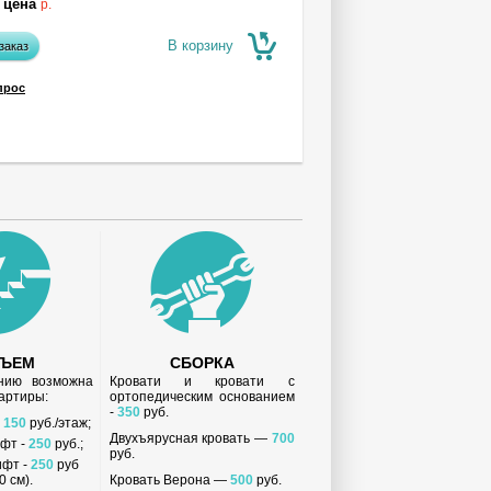
 цена
р.
В корзину
заказ
прос
ДЪЕМ
СБОРКА
анию возможна
Кровати и кровати с
вартиры:
ортопедическим основанием
-
350
руб.
-
150
руб./этаж;
Двухъярусная кровать —
700
ифт -
250
руб.;
руб.
ифт -
250
руб
 см).
Кровать Верона —
500
руб.