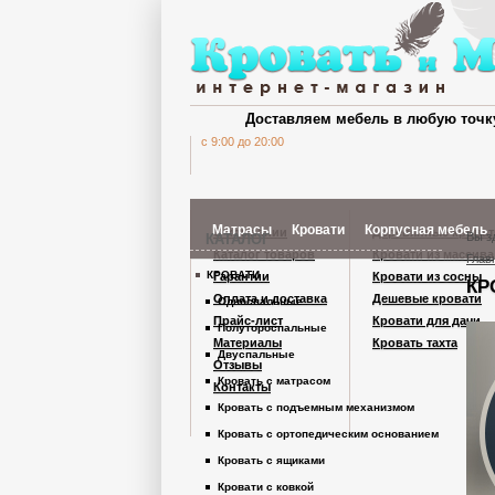
Доставляем мебель в любую точк
c 9:00 до 20:00
Матрасы
Кровати
Корпусная мебель
О компании
Деревянные кроват
Вы з
КАТАЛОГ
Каталог товаров
Кровати из массива
Глав
КРОВАТИ
Гарантии
Кровати из сосны
КР
Шкафы Кардинал
Оплата и доставка
Дешевые кровати
Односпальные
Прайс-лист
Кровати для дачи
Полутороспальные
Материалы
Кровать тахта
Шкафы из дерев
Двуспальные
Отзывы
Кровать с матрасом
Контакты
Кровать с подъемным механизмом
Комоды
Кровать с ортопедическим основанием
Кровать с ящиками
Тумбы
Кровати с ковкой