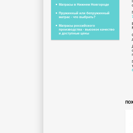
Матрасы в Нижнем Новгороде
Пружинный или бепружинный
матрас - что выбрать?
Матрасы российского
производства - высокое качество
и доступные цены
ПО