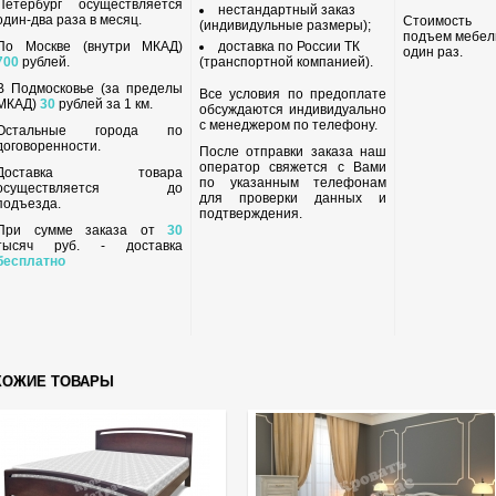
Петербург осуществляется
нестандартный заказ
один-два раза в месяц.
Стоимость
(индивидульные размеры);
подъем мебел
По Москве (внутри МКАД)
доставка по России ТК
один раз.
700
рублей.
(транспортной компанией).
В Подмосковье (за пределы
Все условия по предоплате
МКАД)
30
рублей за 1 км.
обсуждаются индивидуально
с менеджером по телефону.
Остальные города по
договоренности.
После отправки заказа наш
оператор свяжется с Вами
Доставка товара
по указанным телефонам
осуществляется до
для проверки данных и
подъезда.
подтверждения.
При сумме заказа от
30
тысяч руб. - доставка
бесплатно
ХОЖИЕ ТОВАРЫ