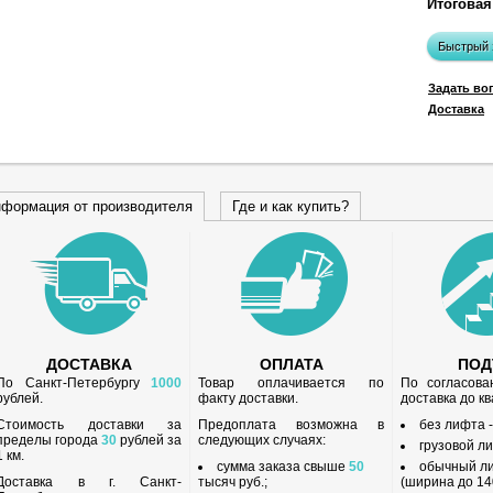
Итоговая
Быстрый 
Задать во
Доставка
формация от производителя
Где и как купить?
ДОСТАВКА
ОПЛАТА
ПО
По Санкт-Петербургу
1000
Товар оплачивается по
По согласов
рублей.
факту доставки.
доставка до к
Стоимость доставки за
Предоплата возможна в
без лифта 
пределы города
30
рублей за
следующих случаях:
грузовой л
1 км.
сумма заказа свыше
50
обычный л
Доставка в г. Санкт-
тысяч руб.;
(ширина до 140