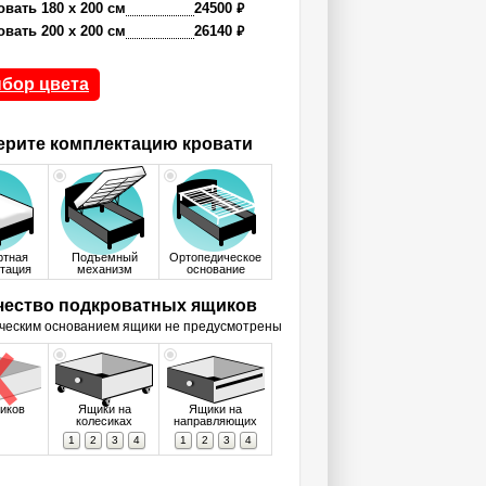
₽
овать 180 x 200 см
24500
₽
овать 200 x 200 см
26140
бор цвета
рите комплектацию кровати
ртная
Подъемный
Ортопедическое
тация
механизм
основание
чество подкроватных ящиков
ческим основанием ящики не предусмотрены
иков
Ящики на
Ящики на
колесиках
направляющих
1
2
3
4
1
2
3
4