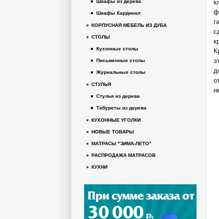
к
Шкафы из дерева
ф
Шкафы Кардинал
г
КОРПУСНАЯ МЕБЕЛЬ ИЗ ДУБА
с
СТОЛЫ
к
Кухонные столы
К
э
Письменные столы
д
Журнальные столы
о
СТУЛЬЯ
н
Стулья из дерева
Табуреты из дерева
КУХОННЫЕ УГОЛКИ
НОВЫЕ ТОВАРЫ
МАТРАСЫ "ЗИМА-ЛЕТО"
РАСПРОДАЖА МАТРАСОВ
КУХНИ