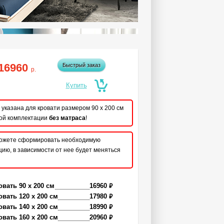
16960
Быстрый заказ
р.
указана для кровати размером 90 x 200 см
ой комплектации
без матраса
!
ожете сформировать необходимую
ию, в зависимости от нее будет меняться
₽
овать 90 x 200 см
16960
₽
овать 120 x 200 см
17980
₽
овать 140 x 200 см
18990
₽
овать 160 x 200 см
20960