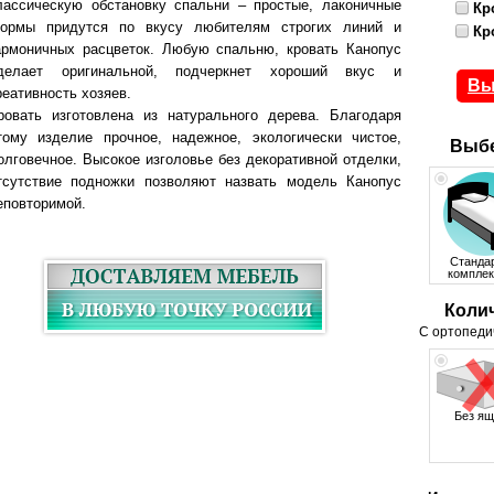
лассическую обстановку спальни – простые, лаконичные
Кр
ормы придутся по вкусу любителям строгих линий и
Кр
армоничных расцветок. Любую спальню, кровать Канопус
делает оригинальной, подчеркнет хороший вкус и
Вы
реативность хозяев.
ровать изготовлена из натурального дерева. Благодаря
тому изделие прочное, надежное, экологически чистое,
Выбе
олговечное. Высокое изголовье без декоративной отделки,
тсутствие подножки позволяют назвать модель Канопус
еповторимой.
Станда
комплек
Коли
С ортопеди
Без ящ