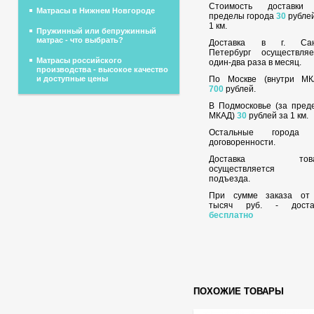
Стоимость доставки
Матрасы в Нижнем Новгороде
пределы города
30
рублей
1 км.
Пружинный или бепружинный
матрас - что выбрать?
Доставка в г. Сан
Петербург осуществляе
Матрасы российского
один-два раза в месяц.
производства - высокое качество
По Москве (внутри МК
и доступные цены
700
рублей.
В Подмосковье (за пред
МКАД)
30
рублей за 1 км.
Остальные города
договоренности.
Доставка това
осуществляется 
подъезда.
При сумме заказа о
тысяч руб. - доста
бесплатно
ПОХОЖИЕ ТОВАРЫ