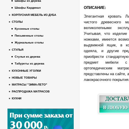
Шкафы из дерева
ОПИСАНИЕ:
Шкафы Кардинал
КОРПУСНАЯ МЕБЕЛЬ ИЗ ДУБА
Элегантная кровать Л
чистого древесного м
СТОЛЫ
великолепными эксплу
Кухонные столы
Учитывая, что изделие
Письменные столы
ножками, имеется возмо
Журнальные столы
выдвижной ящик, в ко
СТУЛЬЯ
одеяла, и другие пре
приобрести стандартную
Стулья из дерева
предмет мебели с
Табуреты из дерева
ортопедическим матр
КУХОННЫЕ УГОЛКИ
представлены на сайте, 
НОВЫЕ ТОВАРЫ
лакокрасочного покрытия
МАТРАСЫ "ЗИМА-ЛЕТО"
РАСПРОДАЖА МАТРАСОВ
КУХНИ