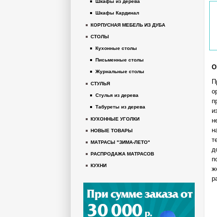
Шкафы из дерева
Шкафы Кардинал
КОРПУСНАЯ МЕБЕЛЬ ИЗ ДУБА
СТОЛЫ
Кухонные столы
Письменные столы
О
Журнальные столы
П
СТУЛЬЯ
о
Стулья из дерева
п
Табуреты из дерева
и
КУХОННЫЕ УГОЛКИ
н
н
НОВЫЕ ТОВАРЫ
т
МАТРАСЫ "ЗИМА-ЛЕТО"
д
РАСПРОДАЖА МАТРАСОВ
п
КУХНИ
ж
р