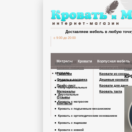
Доставляем мебель в любую точк
c 9:00 до 20:00
Матрасы
Кровати
Корпусная мебель
О компании
Деревянные кроват
Вы з
КАТАЛОГ
Каталог товаров
Кровати из массива
Глав
КРОВАТИ
Гарантии
Кровати из сосны
КР
Шкафы Кардинал
Оплата и доставка
Дешевые кровати
Односпальные
Прайс-лист
Кровати для дачи
Полутороспальные
Материалы
Кровать тахта
Шкафы из дерев
Двуспальные
Отзывы
Кровать с матрасом
Контакты
Кровать с подъемным механизмом
Комоды
Кровать с ортопедическим основанием
Кровать с ящиками
Тумбы
Кровати с ковкой