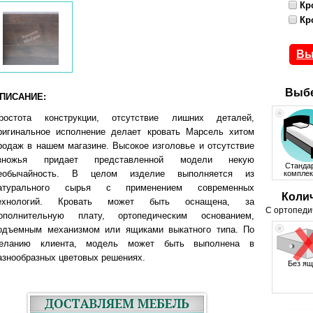
Кр
Кр
Вы
Выбе
ПИСАНИЕ:
ростота конструкции, отсутствие лишних деталей,
ригинальное исполнение делает кровать Марсель хитом
родаж в нашем магазине. Высокое изголовье и отсутствие
зножья придает представленной модели некую
Станда
еобычайность. В целом изделие выполняется из
комплек
атурального сырья с применением современных
Коли
ехнологий. Кровать может быть оснащена, за
С ортопеди
ополнительную плату, ортопедическим основанием,
одъемным механизмом или ящиками выкатного типа. По
еланию клиента, модель может быть выполнена в
азнообразных цветовых решениях.
Без ящ