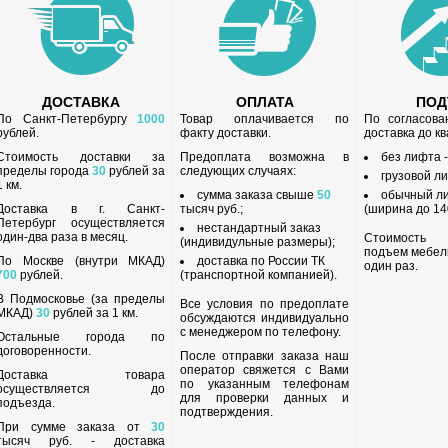
ДОСТАВКА
ОПЛАТА
ПО
По Санкт-Петербургу
1000
Товар оплачивается по
По согласов
рублей.
факту доставки.
доставка до к
Стоимость доставки за
Предоплата возможна в
без лифта 
пределы города
30
рублей за
следующих случаях:
грузовой л
1 км.
сумма заказа свыше
50
обычный л
Доставка в г. Санкт-
тысяч руб.;
(ширина до 140
Петербург осуществляется
нестандартный заказ
один-два раза в месяц.
Стоимость
(индивидульные размеры);
подъем мебел
По Москве (внутри МКАД)
доставка по России ТК
один раз.
700
рублей.
(транспортной компанией).
В Подмосковье (за пределы
Все условия по предоплате
МКАД)
30
рублей за 1 км.
обсуждаются индивидуально
с менеджером по телефону.
Остальные города по
договоренности.
После отправки заказа наш
оператор свяжется с Вами
Доставка товара
по указанным телефонам
осуществляется до
для проверки данных и
подъезда.
подтверждения.
При сумме заказа от
30
тысяч руб. - доставка