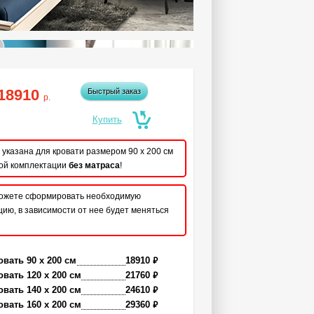
18910
Быстрый заказ
р.
указана для кровати размером 90 x 200 см
ой комплектации
без матраса
!
ожете сформировать необходимую
ию, в зависимости от нее будет меняться
₽
овать 90 x 200 см
18910
₽
овать 120 x 200 см
21760
₽
овать 140 x 200 см
24610
₽
овать 160 x 200 см
29360