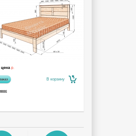
 цена
р.
В корзину
заказ
прос