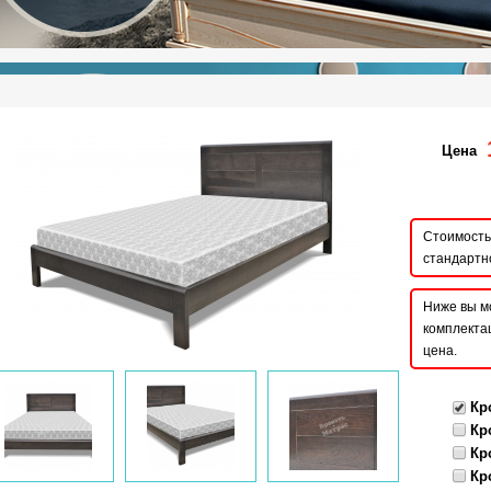
Цена
Стоимость 
стандартн
Ниже вы м
комплектац
цена.
Кр
Кр
Кр
Кр