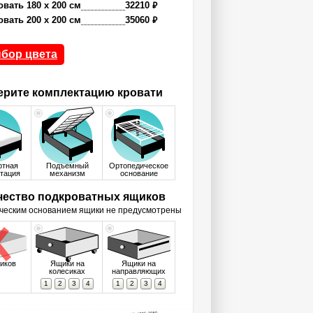
₽
овать 180 x 200 см
32210
₽
овать 200 x 200 см
35060
бор цвета
рите комплектацию кровати
ртная
Подъемный
Ортопедическое
тация
механизм
основание
чество подкроватных ящиков
ческим основанием ящики не предусмотрены
иков
Ящики на
Ящики на
колесиках
направляющих
1
2
3
4
1
2
3
4