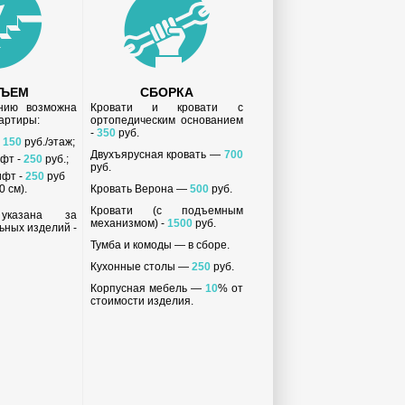
ДЪЕМ
СБОРКА
анию возможна
Кровати и кровати с
вартиры:
ортопедическим основанием
-
350
руб.
-
150
руб./этаж;
Двухъярусная кровать —
700
ифт -
250
руб.;
руб.
ифт -
250
руб
 см).
Кровать Верона —
500
руб.
Кровати (с подъемным
 указана за
механизмом) -
1500
руб.
ьных изделий -
Тумба и комоды — в сборе.
Кухонные столы —
250
руб.
Корпусная мебель —
10
% от
стоимости изделия.