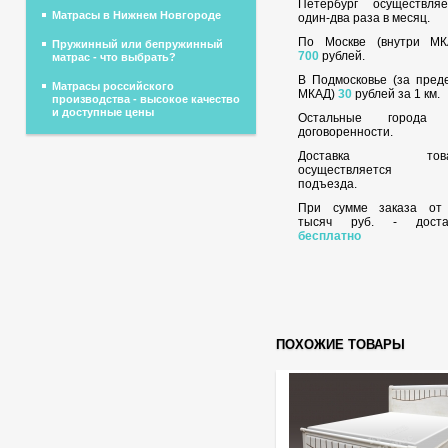
Петербург осуществляе
Матрасы в Нижнем Новгороде
один-два раза в месяц.
По Москве (внутри МК
Пружинный или бепружинный
700
рублей.
матрас - что выбрать?
В Подмосковье (за пред
Матрасы российского
МКАД)
30
рублей за 1 км.
производства - высокое качество
и доступные цены
Остальные города
договоренности.
Доставка това
осуществляется 
подъезда.
При сумме заказа о
тысяч руб. - доста
бесплатно
ПОХОЖИЕ ТОВАРЫ