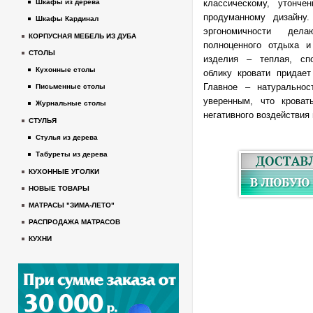
классическому, утонч
Шкафы из дерева
продуманному дизайну.
Шкафы Кардинал
эргономичности дел
КОРПУСНАЯ МЕБЕЛЬ ИЗ ДУБА
полноценного отдыха и
СТОЛЫ
изделия – теплая, сп
Кухонные столы
облику кровати придае
Главное – натуральнос
Письменные столы
уверенным, что крова
Журнальные столы
негативного воздействия 
СТУЛЬЯ
Стулья из дерева
Табуреты из дерева
КУХОННЫЕ УГОЛКИ
НОВЫЕ ТОВАРЫ
МАТРАСЫ "ЗИМА-ЛЕТО"
РАСПРОДАЖА МАТРАСОВ
КУХНИ