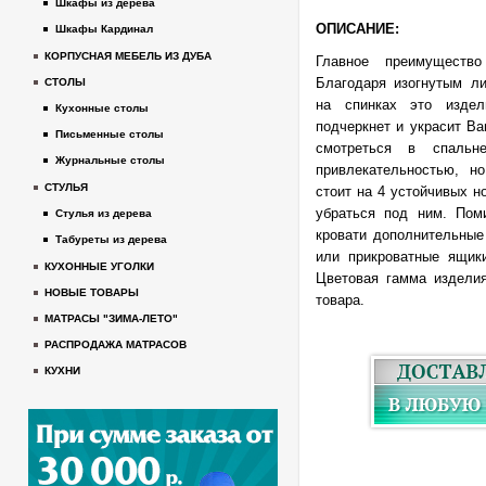
Шкафы из дерева
ОПИСАНИЕ:
Шкафы Кардинал
КОРПУСНАЯ МЕБЕЛЬ ИЗ ДУБА
Главное преимущество
Благодаря изогнутым л
СТОЛЫ
на спинках это издел
Кухонные столы
подчеркнет и украсит Ва
Письменные столы
смотреться в спаль
Журнальные столы
привлекательностью, н
СТУЛЬЯ
стоит на 4 устойчивых н
убраться под ним. Пом
Стулья из дерева
кровати дополнительные
Табуреты из дерева
или прикроватные ящик
КУХОННЫЕ УГОЛКИ
Цветовая гамма изделия
НОВЫЕ ТОВАРЫ
товара.
МАТРАСЫ "ЗИМА-ЛЕТО"
РАСПРОДАЖА МАТРАСОВ
КУХНИ