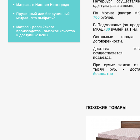
Петербург осуществляе
Матрасы в Нижнем Новгороде
один-два раза в месяц.
По Москве (внутри МК
Пружинный или бепружинный
700
рублей.
матрас - что выбрать?
В Подмосковье (за пред
Матрасы российского
МКАД)
30
рублей за 1 км.
производства - высокое качество
и доступные цены
Остальные города
договоренности.
Доставка това
осуществляется 
подъезда.
При сумме заказа о
тысяч руб. - доста
бесплатно
ПОХОЖИЕ ТОВАРЫ