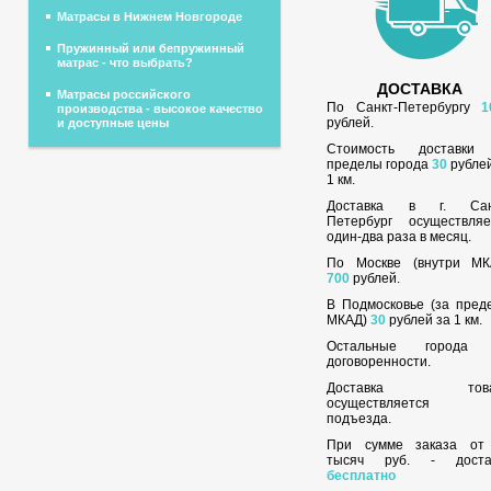
Матрасы в Нижнем Новгороде
Пружинный или бепружинный
матрас - что выбрать?
ДОСТАВКА
Матрасы российского
По Санкт-Петербургу
1
производства - высокое качество
рублей.
и доступные цены
Стоимость доставки
пределы города
30
рублей
1 км.
Доставка в г. Сан
Петербург осуществляе
один-два раза в месяц.
По Москве (внутри МК
700
рублей.
В Подмосковье (за пред
МКАД)
30
рублей за 1 км.
Остальные города
договоренности.
Доставка това
осуществляется 
подъезда.
При сумме заказа о
тысяч руб. - доста
бесплатно