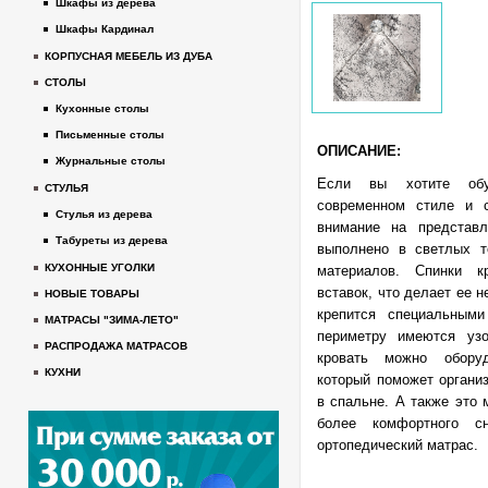
Шкафы из дерева
Шкафы Кардинал
КОРПУСНАЯ МЕБЕЛЬ ИЗ ДУБА
СТОЛЫ
Кухонные столы
Письменные столы
ОПИСАНИЕ:
Журнальные столы
Если вы хотите обу
СТУЛЬЯ
современном стиле и с
Стулья из дерева
внимание на представ
Табуреты из дерева
выполнено в светлых т
КУХОННЫЕ УГОЛКИ
материалов. Спинки к
вставок, что делает ее 
НОВЫЕ ТОВАРЫ
крепится специальным
МАТРАСЫ "ЗИМА-ЛЕТО"
периметру имеются уз
РАСПРОДАЖА МАТРАСОВ
кровать можно обору
КУХНИ
который поможет органи
в спальне. А также это 
более комфортного с
ортопедический матрас.