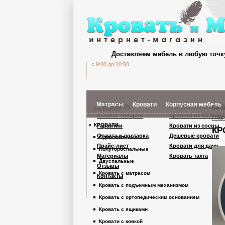
Доставляем мебель в любую точк
c 9:00 до 20:00
Матрасы
Кровати
Корпусная мебель
О компании
Деревянные кроват
Вы з
КАТАЛОГ
Каталог товаров
Кровати из массива
Глав
КРОВАТИ
Гарантии
Кровати из сосны
КР
Шкафы Кардинал
Оплата и доставка
Дешевые кровати
Односпальные
Прайс-лист
Кровати для дачи
Полутороспальные
Материалы
Кровать тахта
Шкафы из дерев
Двуспальные
Отзывы
Кровать с матрасом
Контакты
Кровать с подъемным механизмом
Комоды
Кровать с ортопедическим основанием
Кровать с ящиками
Тумбы
Кровати с ковкой