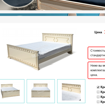
Цена
Стоимость 
стандартн
Ниже вы м
комплектац
цена.
Кр
Кр
Кр
Кр