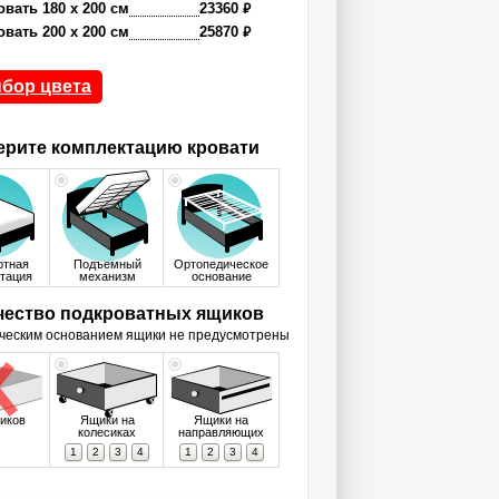
₽
овать 180 x 200 см
23360
₽
овать 200 x 200 см
25870
бор цвета
рите комплектацию кровати
ртная
Подъемный
Ортопедическое
тация
механизм
основание
чество подкроватных ящиков
ческим основанием ящики не предусмотрены
иков
Ящики на
Ящики на
колесиках
направляющих
1
2
3
4
1
2
3
4