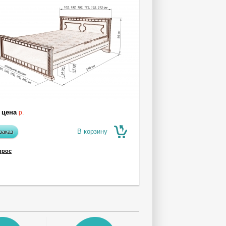
 цена
р.
В корзину
заказ
прос