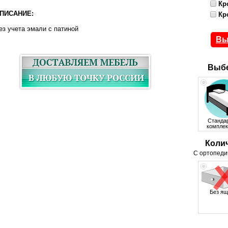
Кр
ПИСАНИЕ:
Кр
ез учета эмали с патиной
Вы
Выбе
Станда
комплек
Коли
С ортопеди
Без ящ