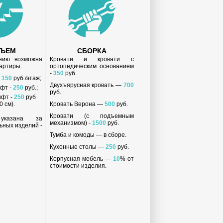
ДЪЕМ
СБОРКА
анию возможна
Кровати и кровати с
вартиры:
ортопедическим основанием
-
350
руб.
-
150
руб./этаж;
Двухъярусная кровать —
700
ифт -
250
руб.;
руб.
ифт -
250
руб
 см).
Кровать Верона —
500
руб.
Кровати (с подъемным
 указана за
механизмом) -
1500
руб.
ьных изделий -
Тумба и комоды — в сборе.
Кухонные столы —
250
руб.
Корпусная мебель —
10
% от
стоимости изделия.