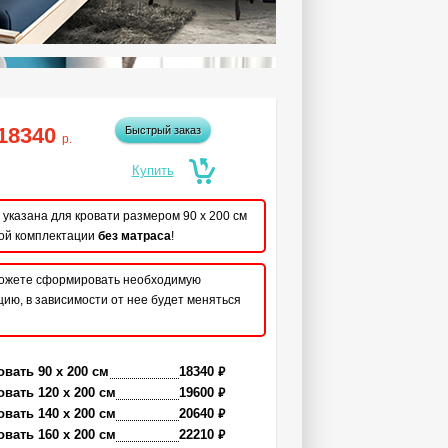
18340
Быстрый заказ
р.
указана для кровати размером 90 x 200 см
ой комплектации
без матраса
!
ожете сформировать необходимую
ию, в зависимости от нее будет меняться
₽
овать 90 x 200 см
18340
₽
овать 120 x 200 см
19600
₽
овать 140 x 200 см
20640
₽
овать 160 x 200 см
22210