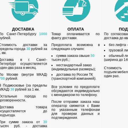
ДОСТАВКА
ОПЛАТА
ПО
По Санкт-Петербургу
1000
Товар оплачивается по
По согласов
рублей.
факту доставки.
доставка до к
Стоимость доставки за
Предоплата возможна в
без лифта 
пределы города
30
рублей за
следующих случаях:
грузовой л
1 км.
сумма заказа свыше
50
обычный л
Доставка в г. Санкт-
тысяч руб.;
(ширина до 140
Петербург осуществляется
нестандартный заказ
один-два раза в месяц.
Стоимость
(индивидульные размеры);
подъем мебел
По Москве (внутри МКАД)
доставка по России ТК
один раз.
700
рублей.
(транспортной компанией).
В Подмосковье (за пределы
Все условия по предоплате
МКАД)
30
рублей за 1 км.
обсуждаются индивидуально
с менеджером по телефону.
Остальные города по
договоренности.
После отправки заказа наш
оператор свяжется с Вами
Доставка товара
по указанным телефонам
осуществляется до
для проверки данных и
подъезда.
подтверждения.
При сумме заказа от
30
тысяч руб. - доставка