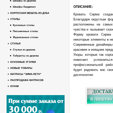
Шкафы из дерева
ОПИСАНИЕ:
Шкафы Кардинал
КОРПУСНАЯ МЕБЕЛЬ ИЗ ДУБА
Кровать Сирма созда
Благодаря округлым фо
СТОЛЫ
расположены на самых
Кухонные столы
чувства и вызывает сказ
Письменные столы
Форму кровати Сирма 
Журнальные столы
некоторые элементы в не
СТУЛЬЯ
Современные дизайнеры 
красивее и изящнее пред
Стулья из дерева
Узоры, которые так хоро
Табуреты из дерева
помогают успокоить
КУХОННЫЕ УГОЛКИ
профессиональной рабо
НОВЫЕ ТОВАРЫ
будет радовать вас св
МАТРАСЫ "ЗИМА-ЛЕТО"
десятилетия.
РАСПРОДАЖА МАТРАСОВ
КУХНИ