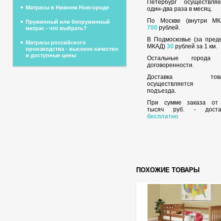
Петербург осуществляе
Матрасы в Нижнем Новгороде
один-два раза в месяц.
По Москве (внутри МК
Пружинный или бепружинный
700
рублей.
матрас - что выбрать?
В Подмосковье (за пред
Матрасы российского
МКАД)
30
рублей за 1 км.
производства - высокое качество
и доступные цены
Остальные города
договоренности.
Доставка това
осуществляется 
подъезда.
При сумме заказа о
тысяч руб. - доста
бесплатно
ПОХОЖИЕ ТОВАРЫ