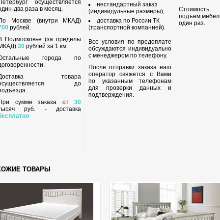
Петербург осуществляется
нестандартный заказ
один-два раза в месяц.
Стоимость
(индивидульные размеры);
подъем мебел
По Москве (внутри МКАД)
доставка по России ТК
один раз.
700
рублей.
(транспортной компанией).
В Подмосковье (за пределы
Все условия по предоплате
МКАД)
30
рублей за 1 км.
обсуждаются индивидуально
с менеджером по телефону.
Остальные города по
договоренности.
После отправки заказа наш
оператор свяжется с Вами
Доставка товара
по указанным телефонам
осуществляется до
для проверки данных и
подъезда.
подтверждения.
При сумме заказа от
30
тысяч руб. - доставка
бесплатно
ХОЖИЕ ТОВАРЫ