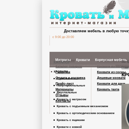
Доставляем мебель в любую точк
c 9:00 до 20:00
Матрасы
Кровати
Корпусная мебель
О компании
Деревянные кроват
Вы з
КАТАЛОГ
Каталог товаров
Кровати из массива
Глав
КРОВАТИ
Гарантии
Кровати из сосны
КР
Шкафы Кардинал
Оплата и доставка
Дешевые кровати
Односпальные
Прайс-лист
Кровати для дачи
Полутороспальные
Материалы
Кровать тахта
Шкафы из дерев
Двуспальные
Отзывы
Кровать с матрасом
Контакты
Кровать с подъемным механизмом
Комоды
Кровать с ортопедическим основанием
Кровать с ящиками
Тумбы
Кровати с ковкой