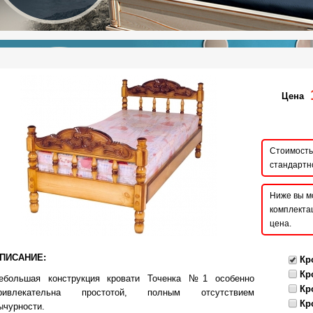
Цена
Стоимость 
стандартн
Ниже вы м
комплектац
цена.
ПИСАНИЕ:
Кр
Кр
ебольшая конструкция кровати Точенка №1 особенно
Кр
ривлекательна простотой, полным отсутствием
Кр
ычурности.