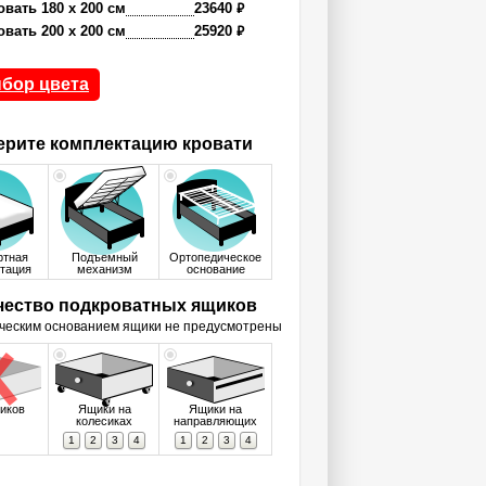
₽
овать 180 x 200 см
23640
₽
овать 200 x 200 см
25920
бор цвета
рите комплектацию кровати
ртная
Подъемный
Ортопедическое
тация
механизм
основание
чество подкроватных ящиков
ческим основанием ящики не предусмотрены
иков
Ящики на
Ящики на
колесиках
направляющих
1
2
3
4
1
2
3
4