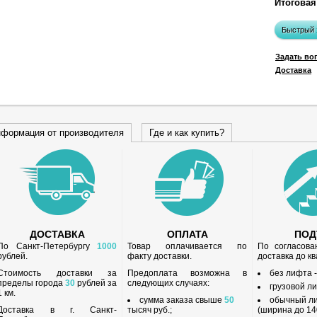
Итоговая
Быстрый 
Задать во
Доставка
формация от производителя
Где и как купить?
ДОСТАВКА
ОПЛАТА
ПО
По Санкт-Петербургу
1000
Товар оплачивается по
По согласов
рублей.
факту доставки.
доставка до к
Стоимость доставки за
Предоплата возможна в
без лифта 
пределы города
30
рублей за
следующих случаях:
грузовой л
1 км.
сумма заказа свыше
50
обычный л
Доставка в г. Санкт-
тысяч руб.;
(ширина до 140