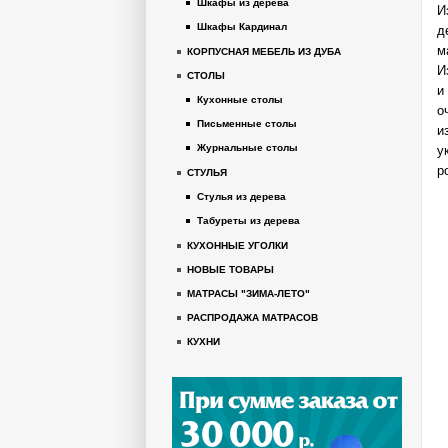
Шкафы из дерева
И
Шкафы Кардинал
д
м
КОРПУСНАЯ МЕБЕЛЬ ИЗ ДУБА
И
СТОЛЫ
и
Кухонные столы
о
Письменные столы
и
Журнальные столы
у
р
СТУЛЬЯ
Стулья из дерева
Табуреты из дерева
КУХОННЫЕ УГОЛКИ
НОВЫЕ ТОВАРЫ
МАТРАСЫ "ЗИМА-ЛЕТО"
РАСПРОДАЖА МАТРАСОВ
КУХНИ