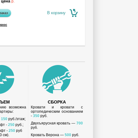
 цена
р.
В корзину
заказ
прос
ДЪЕМ
СБОРКА
анию возможна
Кровати и кровати с
вартиры:
ортопедическим основанием
-
350
руб.
-
150
руб./этаж;
Двухъярусная кровать —
700
ифт -
250
руб.;
руб.
ифт -
250
руб
 см).
Кровать Верона —
500
руб.