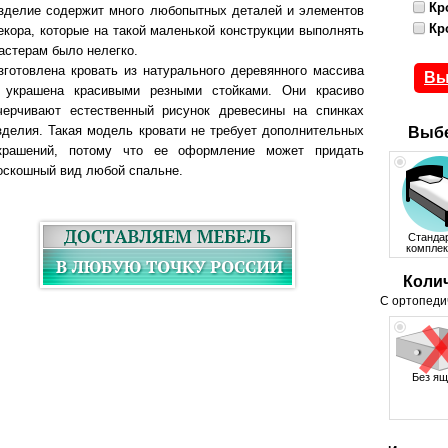
Кр
зделие содержит много любопытных деталей и элементов
Кр
екора, которые на такой маленькой конструкции выполнять
астерам было нелегко.
зготовлена кровать из натурального деревянного массива
Вы
 украшена красивыми резными стойками. Они красиво
черчивают естественный рисунок древесины на спинках
зделия. Такая модель кровати не требует дополнительных
Выбе
крашений, потому что ее оформление может придать
оскошный вид любой спальне.
Станда
комплек
Коли
С ортопеди
Без ящ