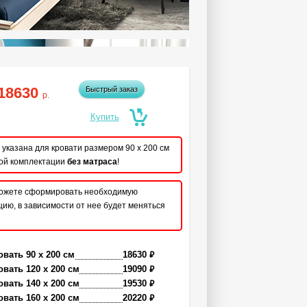
18630
Быстрый заказ
р.
указана для кровати размером 90 x 200 см
ой комплектации
без матраса
!
ожете сформировать необходимую
ию, в зависимости от нее будет меняться
₽
овать 90 x 200 см
18630
₽
овать 120 x 200 см
19090
₽
овать 140 x 200 см
19530
₽
овать 160 x 200 см
20220