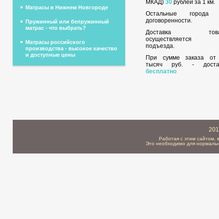
МКАД)
30
рублей за 1 км.
Матрасы в Нижнем Новгороде
Остальные города
договоренности.
Пружинный или бепружинный
матрас - что выбрать?
Доставка това
осуществляется 
Матрасы российского
подъезда.
производства - высокое качество
и доступные цены
При сумме заказа о
тысяч руб. - доста
бесплатно
201
Работая с этим сайтом, 
Это необходимо для нормальн