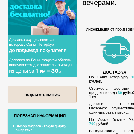
вечерами.
Информация от производ
ДОСТАВКА
По Санкт-Петербургу
1
рублей.
Стоимость доставки
пределы города
30
рублей
ПОДОБРАТЬ МАТРАС
1 км.
Доставка в г. Сан
Петербург осуществляе
один-два раза в месяц.
ПОЛЕЗНАЯ ИНФОРМАЦИЯ
По Москве (внутри МК
700
рублей.
Выбор матраса - какую фирму
выбрать?
В Подмосковье (за пред