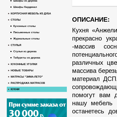
Шкафы из дерева
Шкафы Кардинал
КОРПУСНАЯ МЕБЕЛЬ ИЗ ДУБА
ОПИСАНИЕ:
СТОЛЫ
Кухонные столы
Кухня «Анжели
Письменные столы
прекрасно ук
Журнальные столы
-массив сос
СТУЛЬЯ
Стулья из дерева
потенциально
Табуреты из дерева
различных цве
КУХОННЫЕ УГОЛКИ
массива березы
НОВЫЕ ТОВАРЫ
материал ДСП.
МАТРАСЫ "ЗИМА-ЛЕТО"
РАСПРОДАЖА МАТРАСОВ
сопровождающи
КУХНИ
помогут вам 
нашу мебель 
останетесь д