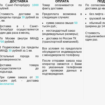
ДОСТАВКА
ОПЛАТА
ПО
По Санкт-Петербургу
1000
Товар оплачивается по
По согласов
рублей.
факту доставки.
доставка до к
Стоимость доставки за
Предоплата возможна в
без лифта 
пределы города
30
рублей за
следующих случаях:
грузовой л
1 км.
сумма заказа свыше
50
обычный л
Доставка в г. Санкт-
тысяч руб.;
(ширина до 140
Петербург осуществляется
нестандартный заказ
один-два раза в месяц.
Стоимость
(индивидульные размеры);
подъем мебел
По Москве (внутри МКАД)
доставка по России ТК
один раз.
700
рублей.
(транспортной компанией).
В Подмосковье (за пределы
Все условия по предоплате
МКАД)
30
рублей за 1 км.
обсуждаются индивидуально
с менеджером по телефону.
Остальные города по
договоренности.
После отправки заказа наш
оператор свяжется с Вами
Доставка товара
по указанным телефонам
осуществляется до
для проверки данных и
подъезда.
подтверждения.
При сумме заказа от
30
тысяч руб. - доставка
бесплатно