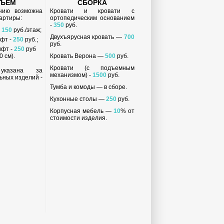
ДЪЕМ
СБОРКА
анию возможна
Кровати и кровати с
вартиры:
ортопедическим основанием
-
350
руб.
-
150
руб./этаж;
Двухъярусная кровать —
700
ифт -
250
руб.;
руб.
ифт -
250
руб
 см).
Кровать Верона —
500
руб.
Кровати (с подъемным
 указана за
механизмом) -
1500
руб.
ьных изделий -
Тумба и комоды — в сборе.
Кухонные столы —
250
руб.
Корпусная мебель —
10
% от
стоимости изделия.