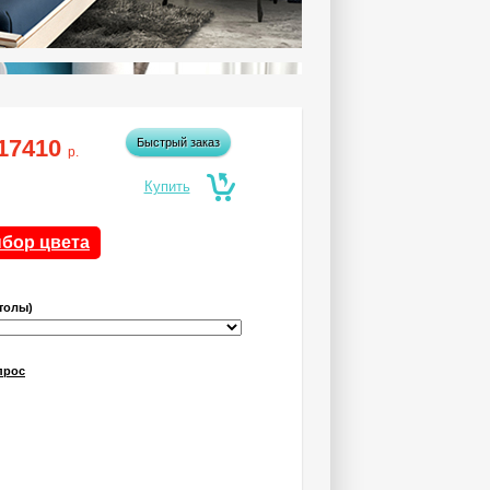
17410
Быстрый заказ
р.
бор цвета
толы)
прос