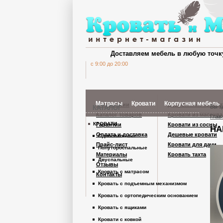
Доставляем мебель в любую точк
c 9:00 до 20:00
Матрасы
Кровати
Корпусная мебель
О компании
Деревянные кроват
Вы з
КАТАЛОГ
Каталог товаров
Кровати из массива
Глав
КРОВАТИ
Гарантии
Кровати из сосны
НА
Шкафы Кардинал
Оплата и доставка
Дешевые кровати
Односпальные
Прайс-лист
Кровати для дачи
Полутороспальные
Материалы
Кровать тахта
Шкафы из дерев
Двуспальные
Отзывы
Кровать с матрасом
Контакты
Кровать с подъемным механизмом
Комоды
Кровать с ортопедическим основанием
Кровать с ящиками
Тумбы
Кровати с ковкой