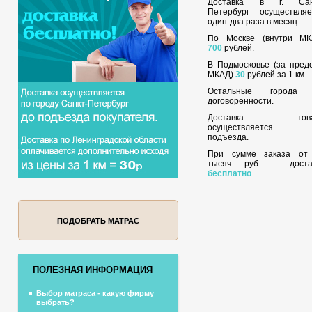
Доставка в г. Сан
Петербург осуществляе
один-два раза в месяц.
По Москве (внутри МК
700
рублей.
В Подмосковье (за пред
МКАД)
30
рублей за 1 км.
Остальные города
договоренности.
Доставка това
осуществляется 
подъезда.
При сумме заказа о
тысяч руб. - доста
бесплатно
ПОДОБРАТЬ МАТРАС
ПОЛЕЗНАЯ ИНФОРМАЦИЯ
Выбор матраса - какую фирму
выбрать?