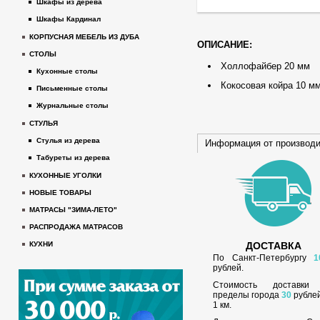
Шкафы из дерева
Шкафы Кардинал
КОРПУСНАЯ МЕБЕЛЬ ИЗ ДУБА
ОПИСАНИЕ:
СТОЛЫ
Холлофайбер 20 мм
Кухонные столы
Кокосовая койра 10 м
Письменные столы
Журнальные столы
СТУЛЬЯ
Стулья из дерева
Информация от производ
Табуреты из дерева
КУХОННЫЕ УГОЛКИ
НОВЫЕ ТОВАРЫ
МАТРАСЫ "ЗИМА-ЛЕТО"
РАСПРОДАЖА МАТРАСОВ
ДОСТАВКА
КУХНИ
По Санкт-Петербургу
1
рублей.
Стоимость доставки
пределы города
30
рублей
1 км.