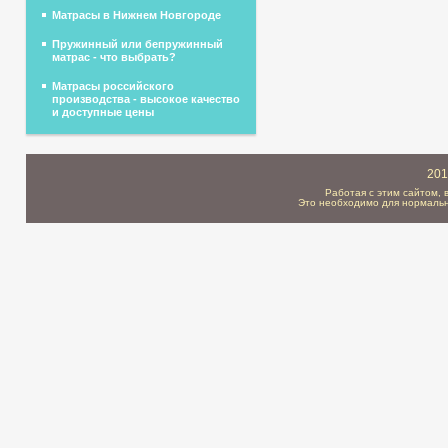
Матрасы в Нижнем Новгороде
Пружинный или бепружинный
матрас - что выбрать?
Матрасы российского
производства - высокое качество
и доступные цены
201
Работая с этим сайтом, 
Это необходимо для нормальн