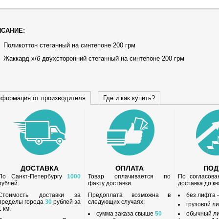
САНИЕ:
Поликоттон стеганный на синтепоне 200 грм
Жаккард х/б двухсторонний стеганный на синтепоне 200 грм
формация от производителя
Где и как купить?
ДОСТАВКА
ОПЛАТА
ПО
По Санкт-Петербургу
1000
Товар оплачивается по
По согласов
рублей.
факту доставки.
доставка до к
Стоимость доставки за
Предоплата возможна в
без лифта 
пределы города
30
рублей за
следующих случаях:
грузовой л
1 км.
сумма заказа свыше
50
обычный л