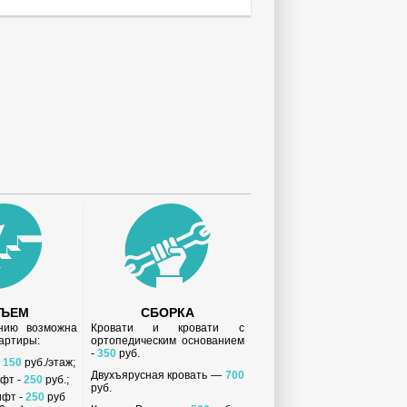
ДЪЕМ
СБОРКА
анию возможна
Кровати и кровати с
вартиры:
ортопедическим основанием
-
350
руб.
-
150
руб./этаж;
Двухъярусная кровать —
700
ифт -
250
руб.;
руб.
ифт -
250
руб