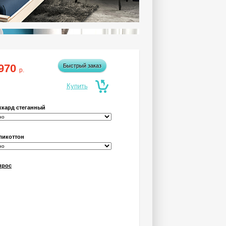
970
Быстрый заказ
р.
ккард стеганный
ликоттон
прос