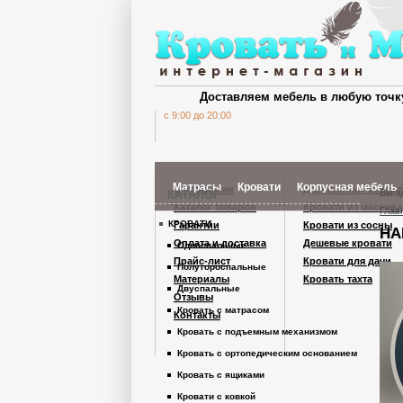
Доставляем мебель в любую точк
c 9:00 до 20:00
Матрасы
Кровати
Корпусная мебель
О компании
Деревянные кроват
Вы з
КАТАЛОГ
Каталог товаров
Кровати из массива
Глав
КРОВАТИ
Гарантии
Кровати из сосны
НА
Шкафы Кардинал
Оплата и доставка
Дешевые кровати
Односпальные
Прайс-лист
Кровати для дачи
Полутороспальные
Материалы
Кровать тахта
Шкафы из дерев
Двуспальные
Отзывы
Кровать с матрасом
Контакты
Кровать с подъемным механизмом
Комоды
Кровать с ортопедическим основанием
Кровать с ящиками
Тумбы
Кровати с ковкой