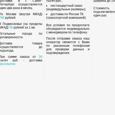
Доставка в г. Санкт-
тысяч руб.;
(ширина до 140
Петербург осуществляется
нестандартный заказ
один-два раза в месяц.
Стоимость
(индивидульные размеры);
подъем мебел
По Москве (внутри МКАД)
доставка по России ТК
один раз.
700
рублей.
(транспортной компанией).
В Подмосковье (за пределы
Все условия по предоплате
МКАД)
30
рублей за 1 км.
обсуждаются индивидуально
с менеджером по телефону.
Остальные города по
договоренности.
После отправки заказа наш
оператор свяжется с Вами
Доставка товара
по указанным телефонам
осуществляется до
для проверки данных и
подъезда.
подтверждения.
При сумме заказа от
30
тысяч руб. - доставка
бесплатно