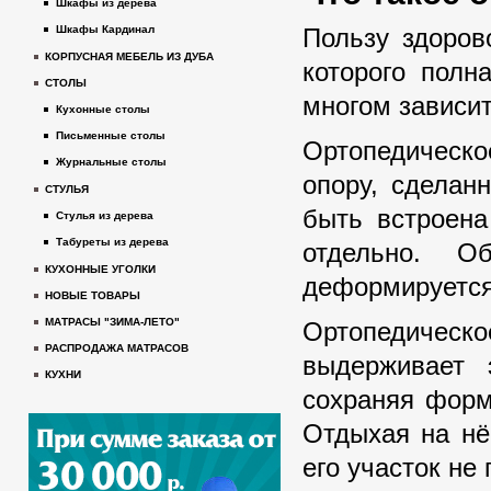
Шкафы из дерева
Пользу здоров
Шкафы Кардинал
КОРПУСНАЯ МЕБЕЛЬ ИЗ ДУБА
которого полн
СТОЛЫ
многом зависит
Кухонные столы
Письменные столы
Ортопедическ
Журнальные столы
опору, сделан
СТУЛЬЯ
быть встроена
Стулья из дерева
Табуреты из дерева
отдельно. О
КУХОННЫЕ УГОЛКИ
деформируется
НОВЫЕ ТОВАРЫ
МАТРАСЫ "ЗИМА-ЛЕТО"
Ортопедическо
РАСПРОДАЖА МАТРАСОВ
выдерживает 
КУХНИ
сохраняя форм
Отдыхая на нё
его участок н