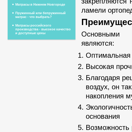
закрепляются 
Матрасы в Нижнем Новгороде
ламели ортопед
Пружинный или бепружинный
матрас - что выбрать?
Преимущест
Матрасы российского
производства - высокое качество
Основными п
и доступные цены
являются:
Оптимальная 
Высокая проч
Благодаря реш
воздух, он та
накопления му
Экологичност
основания
Возможность 