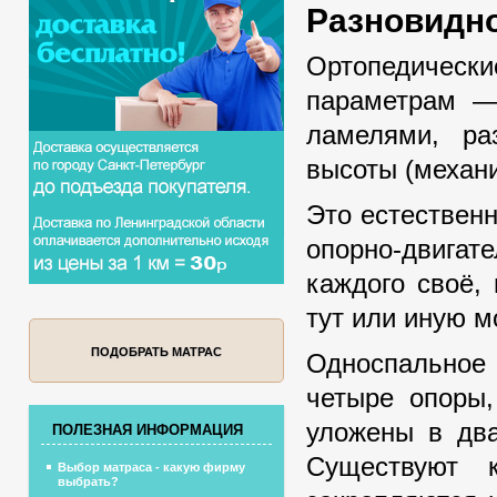
Разновидн
Ортопедическ
параметрам —
ламелями, ра
высоты (механ
Это естественн
опорно-двигат
каждого своё,
тут или иную м
ПОДОБРАТЬ МАТРАС
Односпальное 
четыре опоры,
уложены в два
ПОЛЕЗНАЯ ИНФОРМАЦИЯ
Существуют 
Выбор матраса - какую фирму
выбрать?