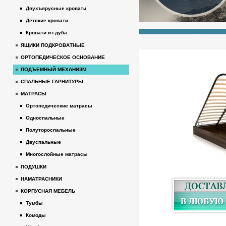
Двухъярусные кровати
Детские кровати
Кровати из дуба
ЯЩИКИ ПОДКРОВАТНЫЕ
ОРТОПЕДИЧЕСКОЕ ОСНОВАНИЕ
ПОДЪЕМНЫЙ МЕХАНИЗМ
СПАЛЬНЫЕ ГАРНИТУРЫ
МАТРАСЫ
Ортопедические матрасы
Односпальные
Полутороспальные
Двуспальные
Многослойные матрасы
ПОДУШКИ
НАМАТРАСНИКИ
КОРПУСНАЯ МЕБЕЛЬ
Тумбы
Комоды