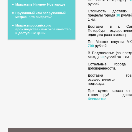
рублей.
Матрасы в Нижнем Новгороде
Стоимость доставки
Пружинный или бепружинный
пределы города
30
рублей
матрас - что выбрать?
1 км.
Матрасы российского
Доставка в г. Сан
производства - высокое качество
Петербург осуществляе
и доступные цены
один-два раза в месяц.
По Москве (внутри МК
700
рублей.
В Подмосковье (за пред
МКАД)
30
рублей за 1 км.
Остальные города
договоренности.
Доставка това
осуществляется 
подъезда.
При сумме заказа о
тысяч руб. - доста
бесплатно