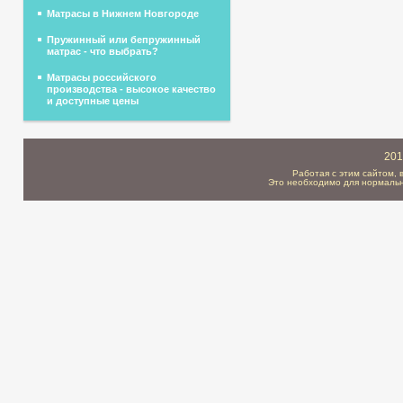
Матрасы в Нижнем Новгороде
Пружинный или бепружинный
матрас - что выбрать?
Матрасы российского
производства - высокое качество
и доступные цены
201
Работая с этим сайтом, 
Это необходимо для нормальн