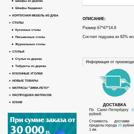
Шкафы из дерева
Шкафы Кардинал
КОРПУСНАЯ МЕБЕЛЬ ИЗ ДУБА
ОПИСАНИЕ:
СТОЛЫ
Размер 67*47*14.8
Кухонные столы
Состоит подушка из 82% ис
Письменные столы
Журнальные столы
СТУЛЬЯ
Стулья из дерева
Информация от производ
Табуреты из дерева
КУХОННЫЕ УГОЛКИ
НОВЫЕ ТОВАРЫ
МАТРАСЫ "ЗИМА-ЛЕТО"
РАСПРОДАЖА МАТРАСОВ
КУХНИ
ДОСТАВКА
По Санкт-Петербургу
1
рублей.
Стоимость доставки
пределы города
30
рублей
1 км.