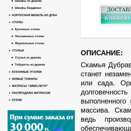
Шкафы из дерева
Шкафы Кардинал
КОРПУСНАЯ МЕБЕЛЬ ИЗ ДУБА
СТОЛЫ
Кухонные столы
Письменные столы
Журнальные столы
ОПИСАНИЕ:
СТУЛЬЯ
Стулья из дерева
Скамья Дубрав
Табуреты из дерева
станет незаме
КУХОННЫЕ УГОЛКИ
НОВЫЕ ТОВАРЫ
или сада. Ор
МАТРАСЫ "ЗИМА-ЛЕТО"
долговечнос
РАСПРОДАЖА МАТРАСОВ
выполненного 
КУХНИ
массива. Ска
ведь произв
обеспечиваю