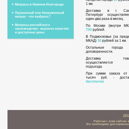
1 км.
Матрасы в Нижнем Новгороде
Доставка в г. Сан
Пружинный или бепружинный
Петербург осуществляе
матрас - что выбрать?
один-два раза в месяц.
Матрасы российского
По Москве (внутри МК
производства - высокое качество
700
рублей.
и доступные цены
В Подмосковье (за пред
МКАД)
30
рублей за 1 км.
Остальные города
договоренности.
Доставка това
осуществляется 
подъезда.
При сумме заказа о
тысяч руб. - доста
бесплатно
201
Работая с этим сайтом, 
Это необходимо для нормальн