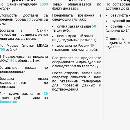
По Санкт-Петербургу
1000
Товар оплачивается по
По согласов
рублей.
факту доставки.
доставка до к
Стоимость доставки за
Предоплата возможна в
без лифта 
пределы города
30
рублей за
следующих случаях:
грузовой л
1 км.
сумма заказа свыше
50
обычный л
Доставка в г. Санкт-
тысяч руб.;
(ширина до 140
Петербург осуществляется
нестандартный заказ
один-два раза в месяц.
Стоимость
(индивидульные размеры);
подъем мебел
По Москве (внутри МКАД)
доставка по России ТК
один раз.
700
рублей.
(транспортной компанией).
В Подмосковье (за пределы
Все условия по предоплате
МКАД)
30
рублей за 1 км.
обсуждаются индивидуально
с менеджером по телефону.
Остальные города по
договоренности.
После отправки заказа наш
оператор свяжется с Вами
Доставка товара
по указанным телефонам
осуществляется до
для проверки данных и
подъезда.
подтверждения.
При сумме заказа от
30
тысяч руб. - доставка
бесплатно