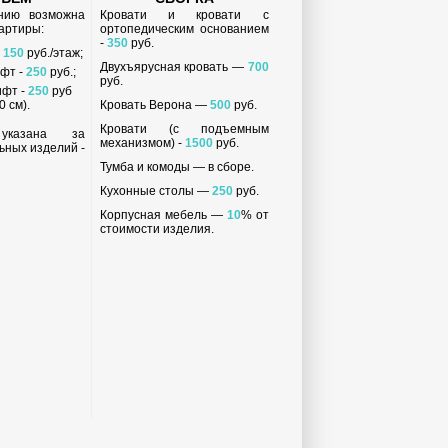
анию возможна
Кровати и кровати с
вартиры:
ортопедическим основанием
-
350
руб.
-
150
руб./этаж;
Двухъярусная кровать —
700
ифт -
250
руб.;
руб.
ифт -
250
руб
 см).
Кровать Верона —
500
руб.
Кровати (с подъемным
 указана за
механизмом) -
1500
руб.
ьных изделий -
Тумба и комоды — в сборе.
Кухонные столы —
250
руб.
Корпусная мебель —
10
% от
стоимости изделия.