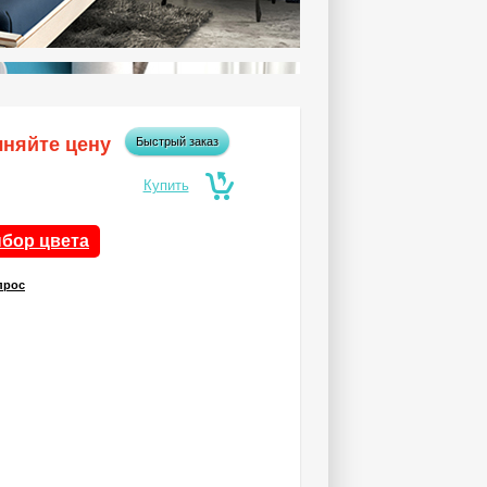
чняйте цену
Быстрый заказ
бор цвета
прос