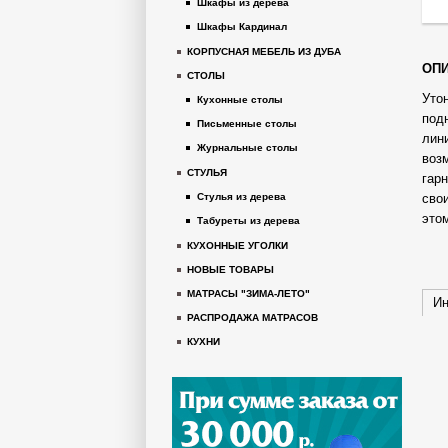
Шкафы из дерева
Шкафы Кардинал
КОРПУСНАЯ МЕБЕЛЬ ИЗ ДУБА
ОПИ
СТОЛЫ
Уто
Кухонные столы
под
Письменные столы
лин
Журнальные столы
воз
СТУЛЬЯ
гар
сво
Стулья из дерева
этом
Табуреты из дерева
КУХОННЫЕ УГОЛКИ
НОВЫЕ ТОВАРЫ
МАТРАСЫ "ЗИМА-ЛЕТО"
Ин
РАСПРОДАЖА МАТРАСОВ
КУХНИ