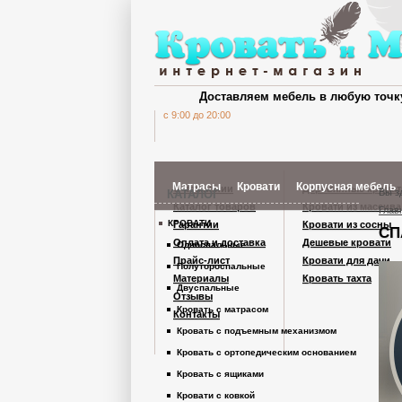
Доставляем мебель в любую точк
c 9:00 до 20:00
Матрасы
Кровати
Корпусная мебель
О компании
Деревянные кроват
Вы з
КАТАЛОГ
Каталог товаров
Кровати из массива
Глав
КРОВАТИ
Гарантии
Кровати из сосны
СП
Шкафы Кардинал
Оплата и доставка
Дешевые кровати
Односпальные
Прайс-лист
Кровати для дачи
Полутороспальные
Материалы
Кровать тахта
Шкафы из дерев
Двуспальные
Отзывы
Кровать с матрасом
Контакты
Кровать с подъемным механизмом
Комоды
Кровать с ортопедическим основанием
Кровать с ящиками
Тумбы
Кровати с ковкой