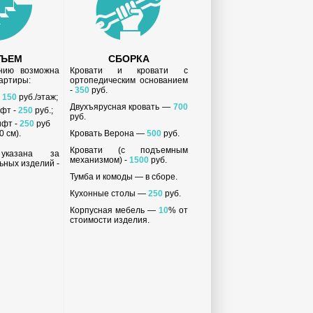
ДЪЕМ
СБОРКА
анию возможна
Кровати и кровати с
вартиры:
ортопедическим основанием
-
350
руб.
-
150
руб./этаж;
Двухъярусная кровать —
700
ифт -
250
руб.;
руб.
ифт -
250
руб
 см).
Кровать Верона —
500
руб.
Кровати (с подъемным
 указана за
механизмом) -
1500
руб.
ьных изделий -
Тумба и комоды — в сборе.
Кухонные столы —
250
руб.
Корпусная мебель —
10
% от
стоимости изделия.