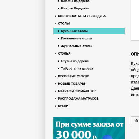
Шкафы из дерева
Шкафы Кардинал
КОРПУСНАЯ МЕБЕЛЬ ИЗ ДУБА
СТОЛЫ
Кухонные столы
Письменные столы
Журнальные столы
ОПИ
СТУЛЬЯ
Стулья из дерева
Кух
Табуреты из дерева
обе
пре
КУХОННЫЕ УГОЛКИ
изд
НОВЫЕ ТОВАРЫ
Дан
МАТРАСЫ "ЗИМА-ЛЕТО"
инт
РАСПРОДАЖА МАТРАСОВ
КУХНИ
Ин