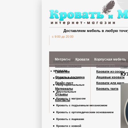
Доставляем мебель в любую точк
c 9:00 до 20:00
Матрасы
Кровати
Корпусная мебель
О компании
Деревянные кроват
Вы з
КАТАЛОГ
Каталог товаров
Кровати из массива
Глав
КРОВАТИ
Гарантии
Кровати из сосны
КУ
Шкафы Кардинал
Оплата и доставка
Дешевые кровати
Односпальные
Прайс-лист
Кровати для дачи
Полутороспальные
Материалы
Кровать тахта
Шкафы из дерев
Двуспальные
Отзывы
Кровать с матрасом
Контакты
Кровать с подъемным механизмом
Комоды
Кровать с ортопедическим основанием
Кровать с ящиками
Тумбы
Кровати с ковкой