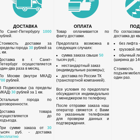
ДОСТАВКА
ОПЛАТА
ПО
По Санкт-Петербургу
1000
Товар оплачивается по
По согласов
рублей.
факту доставки.
доставка до к
Стоимость доставки за
Предоплата возможна в
без лифта 
пределы города
30
рублей за
следующих случаях:
грузовой л
1 км.
сумма заказа свыше
50
обычный л
Доставка в г. Санкт-
тысяч руб.;
(ширина до 140
Петербург осуществляется
нестандартный заказ
один-два раза в месяц.
Стоимость
(индивидульные размеры);
подъем мебел
По Москве (внутри МКАД)
доставка по России ТК
один раз.
700
рублей.
(транспортной компанией).
В Подмосковье (за пределы
Все условия по предоплате
МКАД)
30
рублей за 1 км.
обсуждаются индивидуально
с менеджером по телефону.
Остальные города по
договоренности.
После отправки заказа наш
оператор свяжется с Вами
Доставка товара
по указанным телефонам
осуществляется до
для проверки данных и
подъезда.
подтверждения.
При сумме заказа от
30
тысяч руб. - доставка
бесплатно