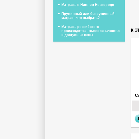
Матрасы в Нижнем Новгороде
Пружинный или бепружинный
матрас - что выбрать?
Матрасы российского
К Э
производства - высокое качество
и доступные цены