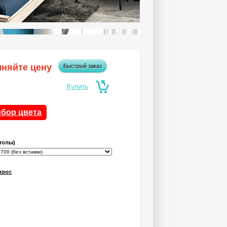
чняйте цену
Быстрый заказ
бор цвета
толы)
прос