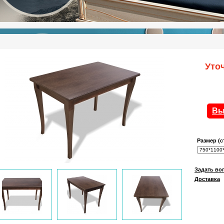
Уто
Вы
Размер (с
Задать во
Доставка