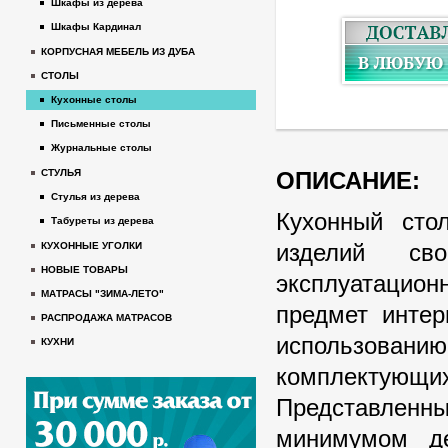
Шкафы из дерева
Шкафы Кардинал
КОРПУСНАЯ МЕБЕЛЬ ИЗ ДУБА
СТОЛЫ
Кухонные столы
Письменные столы
Журнальные столы
ОПИСАНИЕ:
СТУЛЬЯ
Стулья из дерева
Кухонный сто
Табуреты из дерева
изделий св
КУХОННЫЕ УГОЛКИ
НОВЫЕ ТОВАРЫ
эксплуатацион
МАТРАСЫ "ЗИМА-ЛЕТО"
предмет интер
РАСПРОДАЖА МАТРАСОВ
использовани
КУХНИ
комплектующих
Представленны
минимумом де