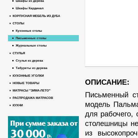
Шкафы из дерева
Шкафы Кардинал
КОРПУСНАЯ МЕБЕЛЬ ИЗ ДУБА
СТОЛЫ
Кухонные столы
Письменные столы
Журнальные столы
СТУЛЬЯ
Стулья из дерева
Табуреты из дерева
КУХОННЫЕ УГОЛКИ
ОПИСАНИЕ:
НОВЫЕ ТОВАРЫ
МАТРАСЫ "ЗИМА-ЛЕТО"
Письменный ст
РАСПРОДАЖА МАТРАСОВ
модель Пальма
КУХНИ
для рабочего,
столешницы не
из высокопроч