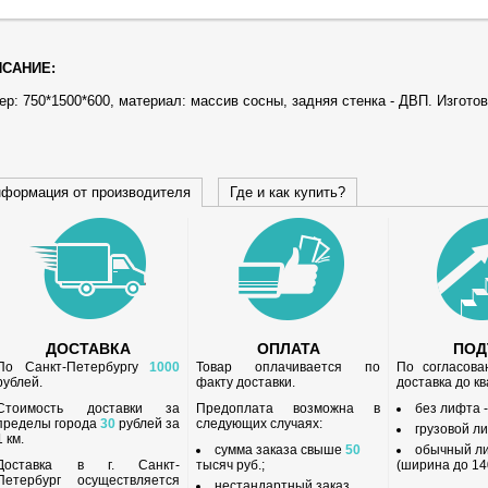
САНИЕ:
р: 750*1500*600, материал: массив сосны, задняя стенка - ДВП. Изгото
формация от производителя
Где и как купить?
ДОСТАВКА
ОПЛАТА
ПО
По Санкт-Петербургу
1000
Товар оплачивается по
По согласов
рублей.
факту доставки.
доставка до к
Стоимость доставки за
Предоплата возможна в
без лифта 
пределы города
30
рублей за
следующих случаях:
грузовой л
1 км.
сумма заказа свыше
50
обычный л
Доставка в г. Санкт-
тысяч руб.;
(ширина до 140
Петербург осуществляется
нестандартный заказ