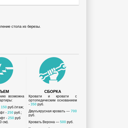
вление стола из березы.
ДЪЕМ
СБОРКА
анию возможна
Кровати и кровати с
вартиры:
ортопедическим основанием
-
350
руб.
-
150
руб./этаж;
Двухъярусная кровать —
700
ифт -
250
руб.;
руб.
ифт -
250
руб
 см).
Кровать Верона —
500
руб.