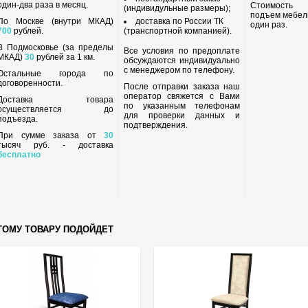
один-два раза в месяц.
Стоимость
(индивидульные размеры);
подъем мебел
По Москве (внутри МКАД)
доставка по России ТК
один раз.
700
рублей.
(транспортной компанией).
В Подмосковье (за пределы
Все условия по предоплате
МКАД)
30
рублей за 1 км.
обсуждаются индивидуально
с менеджером по телефону.
Остальные города по
договоренности.
После отправки заказа наш
оператор свяжется с Вами
Доставка товара
по указанным телефонам
осуществляется до
для проверки данных и
подъезда.
подтверждения.
При сумме заказа от
30
тысяч руб. - доставка
бесплатно
ТОМУ ТОВАРУ ПОДОЙДЕТ