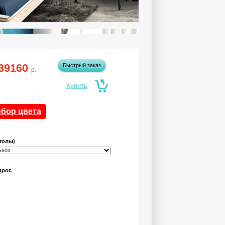
39160
Быстрый заказ
р.
бор цвета
толы)
прос