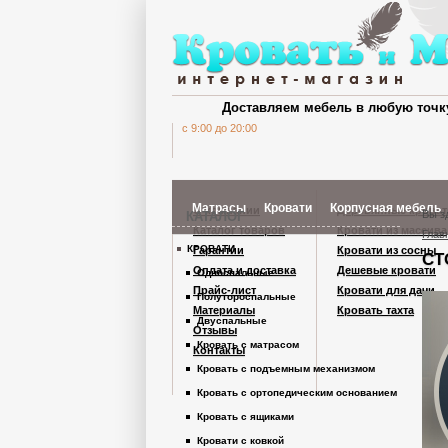
Доставляем мебель в любую точк
c 9:00 до 20:00
Матрасы
Кровати
Корпусная мебель
О компании
Деревянные кроват
Вы з
КАТАЛОГ
Каталог товаров
Кровати из массива
Глав
КРОВАТИ
Гарантии
Кровати из сосны
СТ
Шкафы Кардинал
Оплата и доставка
Дешевые кровати
Односпальные
Прайс-лист
Кровати для дачи
Полутороспальные
Материалы
Кровать тахта
Шкафы из дерев
Двуспальные
Отзывы
Кровать с матрасом
Контакты
Кровать с подъемным механизмом
Комоды
Кровать с ортопедическим основанием
Кровать с ящиками
Тумбы
Кровати с ковкой