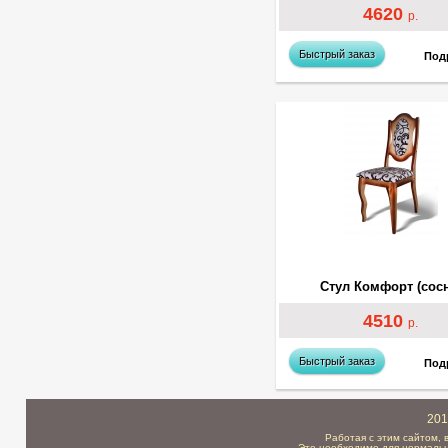
4620
р.
Быстрый заказ
Под
Стул Комфорт (сосн
4510
р.
Быстрый заказ
Под
201
Работая с этим сайтом, 
Это необходимо для нормальн