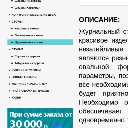
Шкафы из дерева
Шкафы Кардинал
КОРПУСНАЯ МЕБЕЛЬ ИЗ ДУБА
ОПИСАНИЕ:
СТОЛЫ
Кухонные столы
Журнальный ст
Письменные столы
красивое изде
Журнальные столы
незатейливые
СТУЛЬЯ
являются резн
Стулья из дерева
Табуреты из дерева
овальной фо
КУХОННЫЕ УГОЛКИ
параметры, по
НОВЫЕ ТОВАРЫ
все необходимы
МАТРАСЫ "ЗИМА-ЛЕТО"
РАСПРОДАЖА МАТРАСОВ
будет приятн
КУХНИ
Необходимо о
обеспечивает
одновременно т