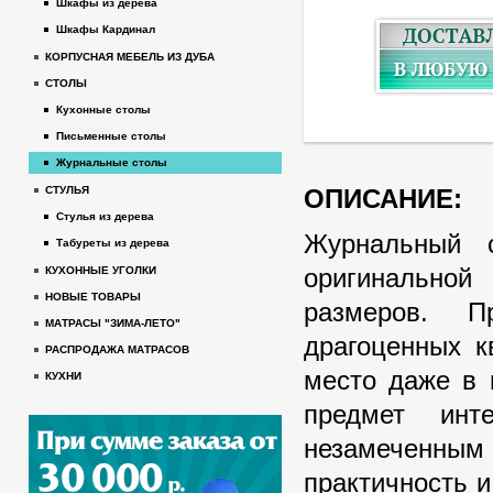
Шкафы из дерева
Шкафы Кардинал
КОРПУСНАЯ МЕБЕЛЬ ИЗ ДУБА
СТОЛЫ
Кухонные столы
Письменные столы
Журнальные столы
ОПИСАНИЕ:
СТУЛЬЯ
Стулья из дерева
Журнальный 
Табуреты из дерева
оригинальной
КУХОННЫЕ УГОЛКИ
НОВЫЕ ТОВАРЫ
размеров. П
МАТРАСЫ "ЗИМА-ЛЕТО"
драгоценных к
РАСПРОДАЖА МАТРАСОВ
место даже в 
КУХНИ
предмет инт
незамеченным
практичность и