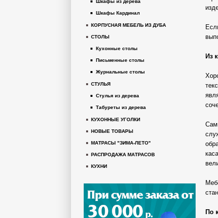
Шкафы из дерева
изд
Шкафы Кардинал
КОРПУСНАЯ МЕБЕЛЬ ИЗ ДУБА
Есл
вып
СТОЛЫ
Кухонные столы
Из 
Письменные столы
Журнальные столы
Хор
СТУЛЬЯ
тек
явля
Стулья из дерева
соче
Табуреты из дерева
КУХОННЫЕ УГОЛКИ
Сам
НОВЫЕ ТОВАРЫ
слу
обр
МАТРАСЫ "ЗИМА-ЛЕТО"
кас
РАСПРОДАЖА МАТРАСОВ
вели
КУХНИ
Меб
ста
По 