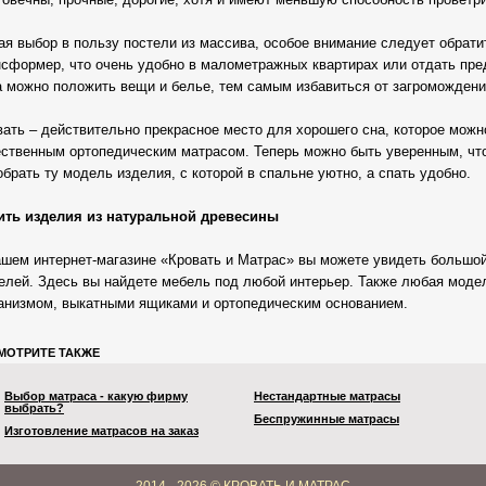
ая выбор в пользу постели из массива, особое внимание следует обрати
нсформер, что очень удобно в малометражных квартирах или отдать пре
а можно положить вещи и белье, тем самым избавиться от загромождени
вать – действительно прекрасное место для хорошего сна, которое можн
ественным ортопедическим матрасом. Теперь можно быть уверенным, что
брать ту модель изделия, с которой в спальне уютно, а спать удобно.
ить изделия из натуральной древесины
ашем интернет-магазине «Кровать и Матрас» вы можете увидеть большо
елей. Здесь вы найдете мебель под любой интерьер. Также любая мод
анизмом, выкатными ящиками и ортопедическим основанием.
МОТРИТЕ ТАКЖЕ
Выбор матраса - какую фирму
Нестандартные матрасы
выбрать?
Беспружинные матрасы
Изготовление матрасов на заказ