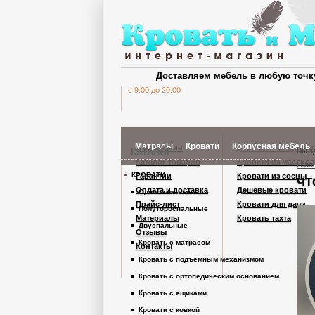
Доставляем мебель в любую точк
c 9:00 до 20:00
Матрасы
Кровати
Корпусная мебель
О компании
Деревянные кроват
Вы з
КАТАЛОГ
Каталог товаров
Кровати из массива
Глав
КРОВАТИ
Гарантии
Кровати из сосны
ЧТ
Шкафы Кардинал
Оплата и доставка
Дешевые кровати
Односпальные
Прайс-лист
Кровати для дачи
Полутороспальные
Материалы
Кровать тахта
Шкафы из дерев
Двуспальные
Отзывы
Кровать с матрасом
Контакты
Кровать с подъемным механизмом
Комоды
Кровать с ортопедическим основанием
Кровать с ящиками
Тумбы
Кровати с ковкой