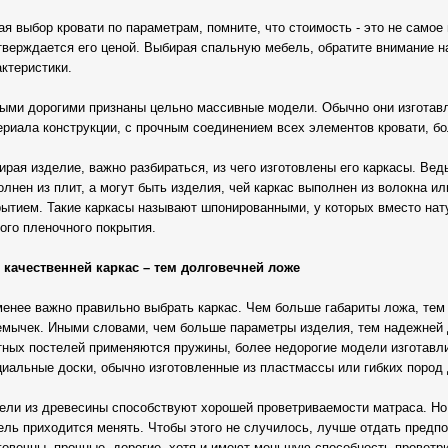
я выбор кровати по параметрам, помните, что стоимость - это не самое 
тверждается его ценой. Выбирая спальную мебель, обратите внимание на
актеристики.
ыми дорогими признаны цельно массивные модели. Обычно они изготавл
ериала конструкции, с прочным соединением всех элементов кровати, 
рая изделие, важно разбираться, из чего изготовлены его каркасы. Вед
олнен из плит, а могут быть изделия, чей каркас выполнен из волокна и
рытием. Такие каркасы называют шпонированными, у которых вместо нат
ого пленочного покрытия.
 качественней каркас – тем долговечней ложе
менее важно правильно выбрать каркас. Чем больше габариты ложа, тем
емычек. Иными словами, чем больше параметры изделия, тем надежней 
тных постелей применяются пружины, более недорогие модели изготавл
циальные доски, обычно изготовленные из пластмассы или гибких пород 
ели из древесины способствуют хорошей проветриваемости матраса. Но,
ель приходится менять. Чтобы этого не случилось, лучше отдать предп
говечны, прочные, дорогие, хотя и имеют меньшую способность проветр