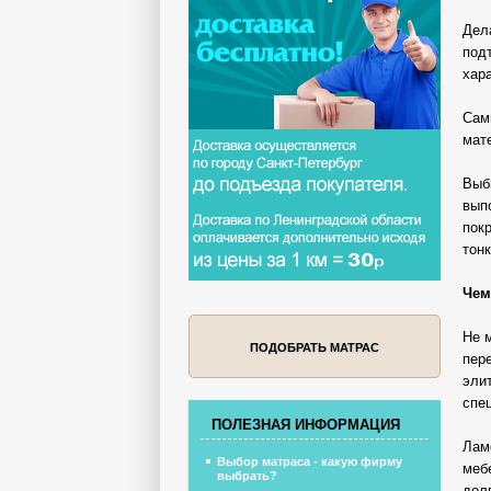
Дела
под
хар
Сам
мат
Выби
вып
пок
тонк
Чем
Не 
ПОДОБРАТЬ МАТРАС
пер
эли
спе
ПОЛЕЗНАЯ ИНФОРМАЦИЯ
Лам
Выбор матраса - какую фирму
меб
выбрать?
дол