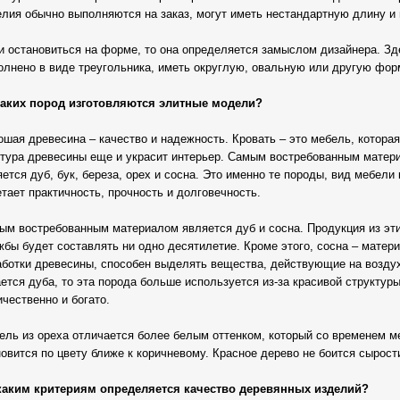
елия обычно выполняются на заказ, могут иметь нестандартную длину и
и остановиться на форме, то она определяется замыслом дизайнера. Зд
олнено в виде треугольника, иметь округлую, овальную или другую фор
каких пород изготовляются элитные модели?
ошая древесина – качество и надежность. Кровать – это мебель, котора
стура древесины еще и украсит интерьер. Самым востребованным матер
ется дуб, бук, береза, орех и сосна. Это именно те породы, вид мебели
тает практичность, прочность и долговечность.
ым востребованным материалом является дуб и сосна. Продукция из этих
жбы будет составлять ни одно десятилетие. Кроме этого, сосна – матер
аботки древесины, способен выделять вещества, действующие на воздух
ается дуба, то эта порода больше используется из-за красивой структур
чественно и богато.
ель из ореха отличается более белым оттенком, который со временем м
новится по цвету ближе к коричневому. Красное дерево не боится сырост
каким критериям определяется качество деревянных изделий?