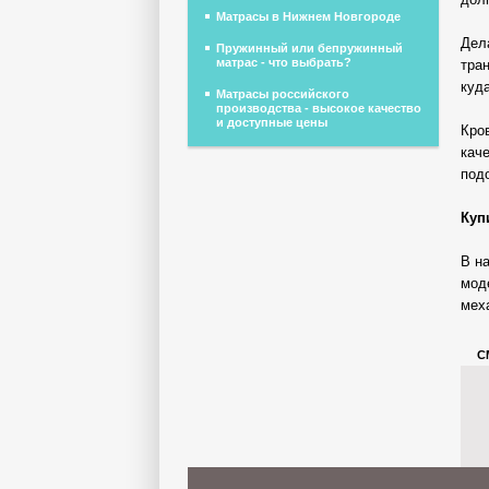
Матрасы в Нижнем Новгороде
Дел
Пружинный или бепружинный
матрас - что выбрать?
тра
куд
Матрасы российского
производства - высокое качество
и доступные цены
Кро
кач
подо
Куп
В н
мод
мех
С