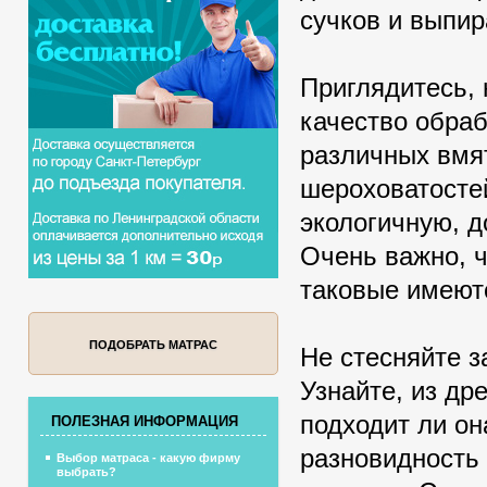
сучков и выпи
Приглядитесь, 
качество обраб
различных вмят
шероховатосте
экологичную, д
Очень важно, ч
таковые имеютс
ПОДОБРАТЬ МАТРАС
Не стесняйте з
Узнайте, из др
подходит ли он
ПОЛЕЗНАЯ ИНФОРМАЦИЯ
разновидность
Выбор матраса - какую фирму
выбрать?