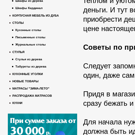
теплом и уютом
Шкафы из дерева
деньги. И тут 
Шкафы Кардинал
КОРПУСНАЯ МЕБЕЛЬ ИЗ ДУБА
приобрести де
СТОЛЫ
цене настояще
Кухонные столы
Письменные столы
Журнальные столы
Советы по п
СТУЛЬЯ
Стулья из дерева
Следует запомн
Табуреты из дерева
один, даже сам
КУХОННЫЕ УГОЛКИ
НОВЫЕ ТОВАРЫ
МАТРАСЫ "ЗИМА-ЛЕТО"
Придя в магази
РАСПРОДАЖА МАТРАСОВ
сразу бежать и
КУХНИ
Для начала нуж
должна быть ид